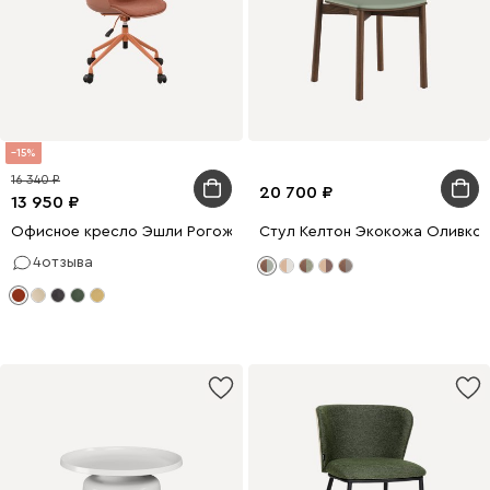
15
16 340
20 700
13 950
Офисное кресло Эшли Рогожка Терракотовый
Стул Келтон Экокожа Оливко
4
отзыва