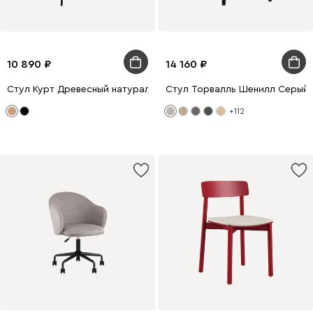
10 890
14 160
Стул Курт Древесный натуральный/Черный
Стул Торвалль Шенилл Серый
+112