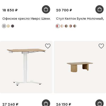
18 850
20 700
Офисное кресло Иверс Шенилл Серый/Черный
Стул Келтон Букле Молочный/
27 240
26 150