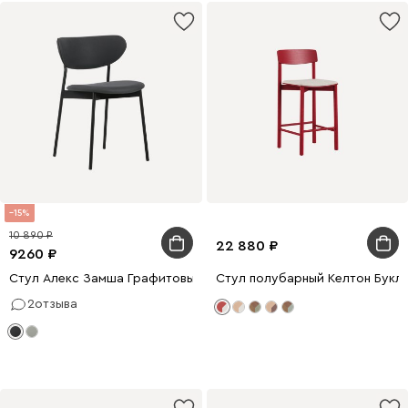
15
10 890
22 880
9260
Стул Алекс Замша Графитовый/Черный
Стул полубарный Келтон Букл
2
отзыва