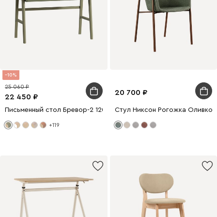
10
25 060
20 700
22 450
Письменный стол Бревор-2 120x60 Дуб Барбера/Оливковый
Стул Никсон Рогожка Оливко
+119