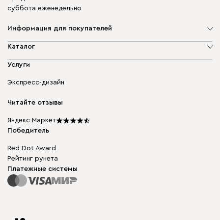
суббота еженедельно
Информация для покупателей
О компании
Каталог
Адреса магазинов
Мягкая мебель
Услуги
Доставка и оплата
Корпусная мебель
Гарантия, обмен и возврат
Экспресс-дизайн
Бескаркасная мебель
диван.клуб
Модульная мебель
Карьера
Читайте отзывы
Столы и стулья
Карта сайта
Подарочные сертификаты
Яндекс Маркет
Мы в прессе
Победитель
Red Dot Award
Рейтинг рунета
Платежные системы