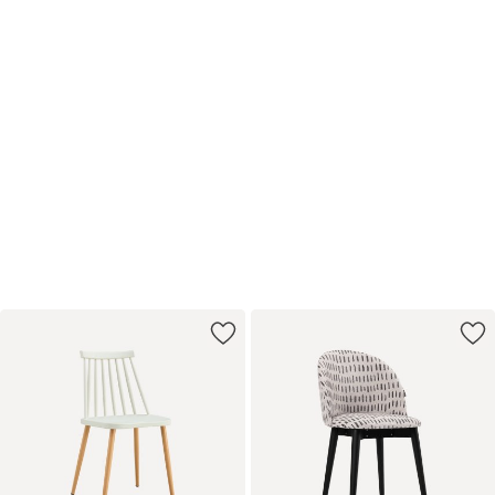
Не подходит
готовое решение?
Меняйте цвет и размер под
свой
интерьер
Купить