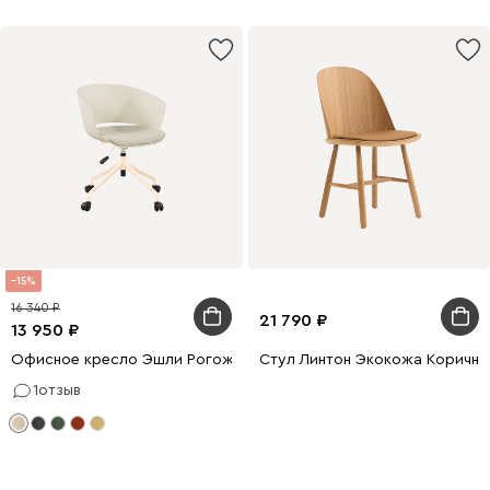
15
16 340
21 790
13 950
Офисное кресло Эшли Рогожка Бежевый
Стул Линтон Экокожа Коричн
1
отзыв