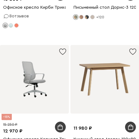
Офисное кресло Кирби Трикотаж Серый
Письменный стол Дорис-3 120
8
отзывов
+120
15
15 250
11 980
12 970