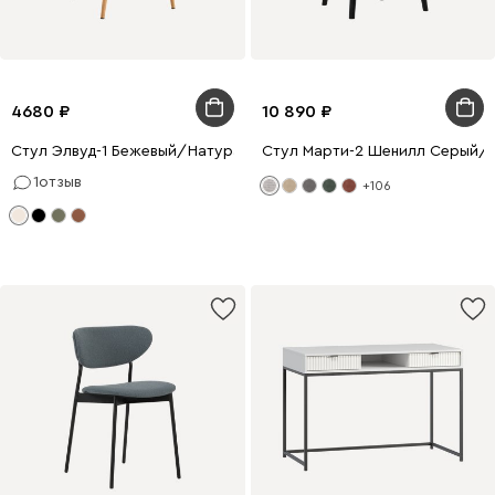
4680
10 890
Стул Элвуд-1 Бежевый/Натуральный
Стул Марти-2 Шенилл Серый/
1
отзыв
+106