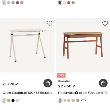
10
25 060
21 790
22 450
Стол Джарвис 100x55 Бежевый
Письменный стол Бревор-2 12
+119