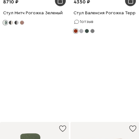
8710
4350
Стул Митч Рогожка Зеленый
Стул Валенсия Рогожка Терр
1
отзыв