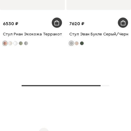
6530
7620
Стул Риан Экокожа Терракотовый/Натуральный
Стул Эван Букле Серый/Черны
Показать еще