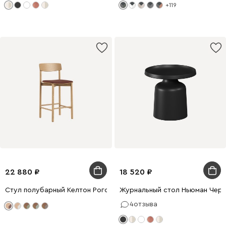
+119
22 880
18 520
Стул полубарный Келтон Рогожка Бордовый/Натуральный
Журнальный стол Ньюман Чер
4
отзыва