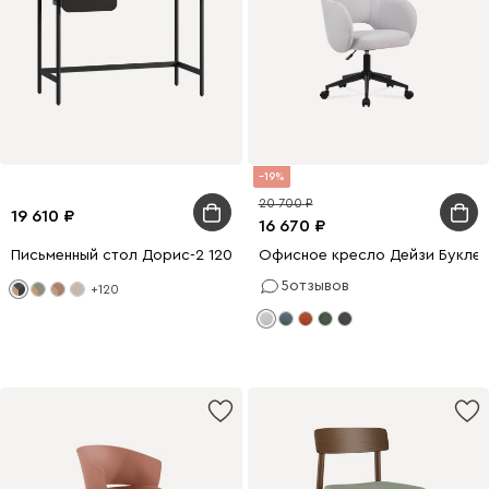
19
20 700
19 610
16 670
Письменный стол Дорис-2 120x60 Коричневый/Черный
Офисное кресло Дейзи Букле
5
отзывов
+120