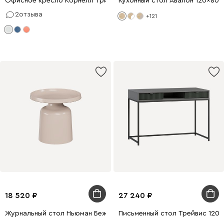
Офисное кресло Корнелл Трикотаж Серый
Кухонный стол Авалон 120x80
2
отзыва
+121
18 520
27 240
Журнальный стол Ньюман Бежевый
Письменный стол Трейвис 120