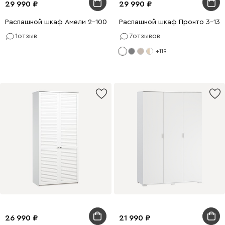
29 990
29 990
Распашной шкаф Амели 2-100x240 Белый
Распашной шкаф Пронто 3-130
1
отзыв
7
отзывов
+119
26 990
21 990