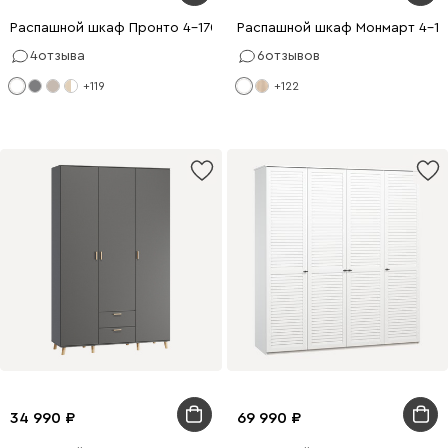
Распашной шкаф Пронто 4-170x210 Белый
Распашной шкаф Монмарт 4-18
4
отзыва
6
отзывов
+119
+122
34 990
69 990