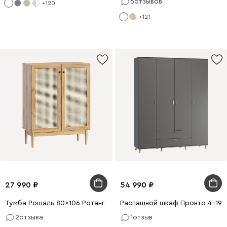
5
отзывов
+120
+121
27 990
54 990
Тумба Рошаль 80x106 Ротанг
Распашной шкаф Пронто 4-190
2
отзыва
1
отзыв