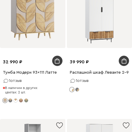
32 990
39 990
Тумба Модерн 93x111 Латте
Распашной шкаф Леванте 2-97
1
отзыв
1
отзыв
В наличии в других
цветах: 2 шт.