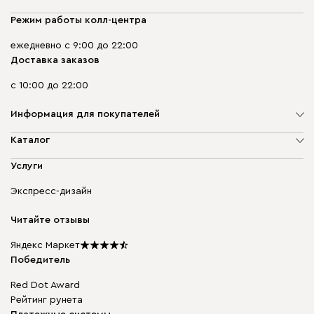
Режим работы колл-центра
ежедневно с 9:00 до 22:00
Доставка заказов
с 10:00 до 22:00
Информация для покупателей
О компании
Каталог
Адреса магазинов
Мягкая мебель
Услуги
Доставка и оплата
Корпусная мебель
Гарантия, обмен и возврат
Экспресс-дизайн
Бескаркасная мебель
диван.клуб
Модульная мебель
Карьера
Читайте отзывы
Столы и стулья
Карта сайта
Подарочные сертификаты
Яндекс Маркет
Мы в прессе
Победитель
Red Dot Award
Рейтинг рунета