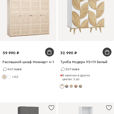
59 990
32 990
Распашной шкаф Монмарт 4-180x220 Дуб Сонома
Тумба Модерн 93x111 Белый
4
отзыва
2
отзыва
В наличии в других
+122
цветах: 2 шт.