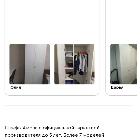
фасадах есть небольшие зазубрины, в
вдвоём с суп
глаза не бросается, поэтому
Спасибо!)
некритично.
Юлия
Дарья
Шкафы Амели с официальной гарантией
производителя до 5 лет. Более 7 моделей