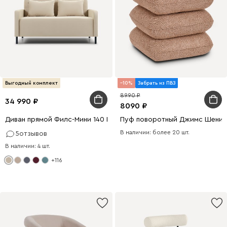
Выгодный комплект
10
Забрать из ПВЗ
8990
34 990
8090
Диван прямой Филс-Мини 140 Велюр Бежевый
Пуф поворотный Джимс Шенил
В наличии: более 20 шт.
5
отзывов
В наличии: 4 шт.
+116