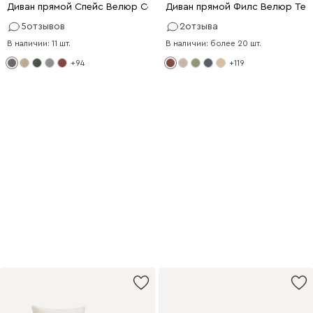
Диван прямой Спейс Велюр Серый
Диван прямой Филс Велюр Те
5
отзывов
2
отзыва
В наличии: 11 шт.
В наличии: более 20 шт.
+94
+119
Первый шаг
к продуктивности
Удобная мебель для работы
и учёбы с выгодой до 20%
Купить