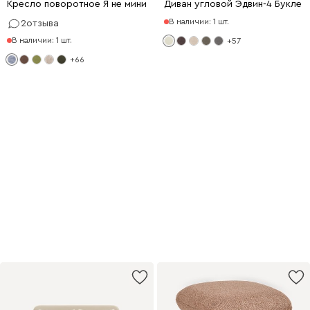
Кресло поворотное Я не минималист Мех Серо-голубой
Диван угловой Эдвин-4 Букле 
В наличии: 1 шт.
2
отзыва
В наличии: 1 шт.
+57
+66
−70% на товар
из подборки
При покупке с диваном
или креслом
Купить