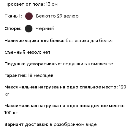
Бежевый
Изумруд
Марсала
Молочный
Мята
Просвет от пола:
13 см
Ткань 1:
Велютто 29
велюр
Мола
38 631
41 990
8
Опоры:
Черный
Наличие ящика для белья:
без ящика для белья
Съемный чехол:
нет
Жёлтый
Песочный
Розовый
Светло-серый
Серы
Подушки декоративные:
подушки в комплекте
Гарантия:
18 месяцев
Вулли
38 631
41 990
8
Максимальная нагрузка на одно спальное место:
120
кг
Максимальная нагрузка на одно посадочное место:
100 кг
092
100
230
380
684
Вариант доставки:
в разобранном виде
Ланза
38 631
41 990