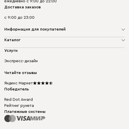
ежедневно с 9:00 до 22:00
Доставка заказов
с 9:00 до 23:00
Информация для покупателей
О компании
Каталог
Адреса магазинов
Мягкая мебель
Услуги
Доставка и оплата
Корпусная мебель
Гарантия, обмен и возврат
Экспресс-дизайн
Бескаркасная мебель
диван.клуб
Модульная мебель
Карьера
Читайте отзывы
Столы и стулья
Карта сайта
Подарочные сертификаты
Яндекс Маркет
Мы в прессе
Победитель
Red Dot Award
Рейтинг рунета
Платежные системы