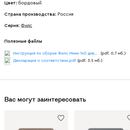
8
Цвет:
бордовый
Страна производства:
Россия
Серия
:
Филс
Бежевый
Вишневый
Голубой
Графит
Зеле
Полезные файлы
Инструкция по сборке Филс Мини 140 диван прямой.pdf
(pdf. 0.7 мб.)
Кларинс
43 231
46 990
8
Декларация о соответствии.pdf
(pdf. 3.5 мб.)
100
130
690
695
792
Вас могут заинтересовать
Винтер
43 231
46 990
8