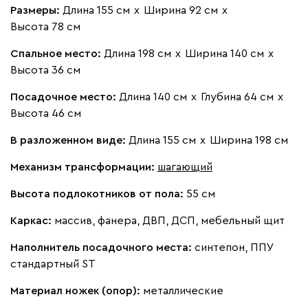
Размеры:
Длина 155 см
х
Ширина 92 см
х
Высота 78 см
020
120
236
240
310
Спальное место:
Длина 198 см
х
Ширина 140 см
х
Высота 36 см
Вертикаль
38 631
41 990
8
Посадочное место:
Длина 140 см
х
Глубина 64 см
х
Высота 46 см
В разложенном виде:
Длина 155 см
х
Ширина 198 см
Механизм трансформации:
шагающий
490
795
910
930
968
Высота подлокотников от пола:
55 см
Геста
38 631
41 990
Каркас:
массив, фанера, ДВП, ДСП, мебельный щит
8
Наполнитель посадочного места:
синтепон, ППУ
стандартный ST
Материал ножек (опор):
металлические