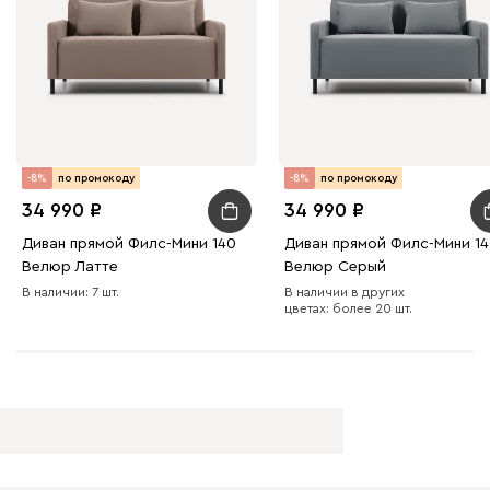
Виридис
Клэй
Мустард
Оранж
пион
Букле
49 671
53 990
8
-8%
по промокоду
-8%
по промокоду
34 990
34 990
Диван прямой Филс-Мини 140
Диван прямой Филс-Мини 1
Велюр Латте
Велюр Серый
В наличии: 7 шт.
В наличии в других
Вайт
Латте
Терра
цветах: более 20 шт.
Альтеа
49 671
53 990
8