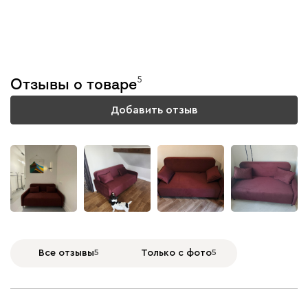
Тестируем каждую
модель
5
Отзывы о товаре
Подробнее
Добавить отзыв
+
1
Все отзывы
5
Только с фото
5