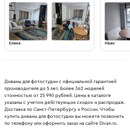
ни липучке). Само изделие выглядит
добротно, интересно и стильно. Очень
подходит для небольших помещений, для
тех, кто не хочет загромождать
пространство. Но, конечно, это не тот
вариант, если хочется расположиться
полулежа или "утонуть" в мягкости) С
Елена
Иван
доставкой все чётко и вовремя. И диван
и кресло приходят уже собранными,
остается только вкрутить ножки в
резьбу (правда предварительно
выкрутив транспортировочные болты, а
для этого нужны инструменты). Прошу
Диваны для фотостудии с официальной гарантией
строго не судить фото, интерьер ещё в
процессе наполнения)) но от дивана и
производителя до 5 лет. Более 342 моделей
кресла я в восторге! Это именно то, что
стоимостью от 25 990 рублей. Цены в каталоге
хотелось!
указаны с учетом действующих скидок и распродаж.
Доставка по Санкт-Петербургу и России. Чтобы
купить диваны для фотостудии вы можете позвонить
по телефону или оформить заказ на сайте Divan.ru.