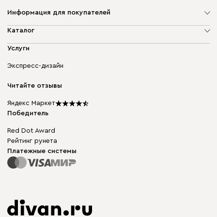
Информация для покупателей
О компании
Каталог
Адреса магазинов
Мягкая мебель
Услуги
Доставка и оплата
Корпусная мебель
Гарантия, обмен и возврат
Экспресс-дизайн
Бескаркасная мебель
диван.клуб
Модульная мебель
Карьера
Читайте отзывы
Столы и стулья
Карта сайта
Подарочные сертификаты
Яндекс Маркет
Мы в прессе
Победитель
Red Dot Award
Рейтинг рунета
Платежные системы