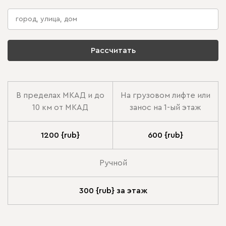
Рассчитать
В пределах МКАД и до
На грузовом лифте или
10 км от МКАД
занос на 1-ый этаж
1200 {rub}
600 {rub}
Ручной
300 {rub} за этаж