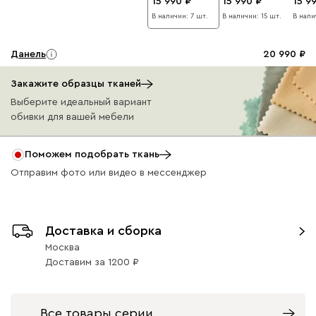
15 990
15 990
15 9
В наличии: 7 шт.
В наличии: 15 шт.
В нали
Данель
20 990
Закажите образцы тканей
Выберите идеальный вариант
обивки для вашей мебели
Бежевый
Графит
Жёлтый
Изумруд
Олив
Поможем подобрать ткань
Отправим фото или видео в мессенджер
Ультра
20 990
Доставка и сборка
Москва
Доставим
за
1200
Айвори (Ivory)
Коралловый
Минт (Mint)
Розовый (Rose)
Серый
Все товары серии
(Coral)