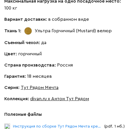
Максимальная нагрузка на одно посадочное место:
100 кг
Вариант доставки:
в собранном виде
Ткань 1:
Ультра Горчичный (Mustard)
велюр
Бежевый
Изумруд
Марсала
Молочный
Мята
Съемный чехол:
да
Ланза
26 990
Цвет:
горчичный
Страна производства:
Россия
Гарантия:
18 месяцев
Серия
:
Тут Рядом Мечта
Бежевый
Вишневый
Голубой
Графит
Зеле
Коллекция
:
divan.ru x Антон Тут Рядом
Полезные файлы
Инструкция по сборке Тут Рядом Мечта кресло.pdf
(pdf. 1 мб.)