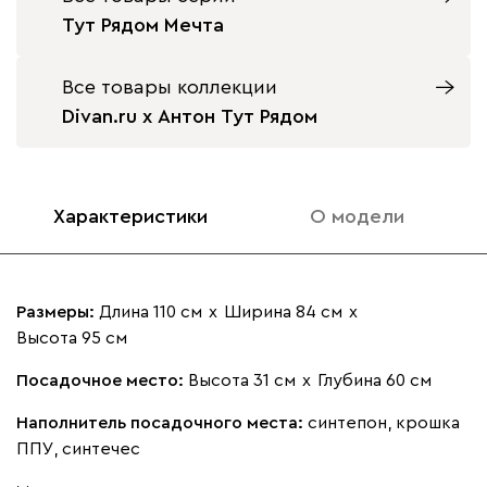
Тут Рядом Мечта
Бентори
20 990
Все товары коллекции
Divan.ru x Антон Тут Рядом
Бежевый
Графит
Кофе
Олива
Песо
Характеристики
О модели
Онли
20 990
Размеры:
Длина 110 см
х
Ширина 84 см
х
Высота 95 см
Посадочное место:
Высота 31 см
х
Глубина 60 см
020
120
236
240
310
Наполнитель посадочного места:
синтепон, крошка
ППУ, синтечес
Геста
26 990