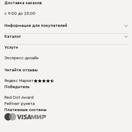
Доставка заказов
с 9:00 до 23:00
Информация для покупателей
О компании
Каталог
Адреса магазинов
Мягкая мебель
Услуги
Доставка и оплата
Корпусная мебель
Гарантия, обмен и возврат
Экспресс-дизайн
Бескаркасная мебель
диван.клуб
Модульная мебель
Карьера
Читайте отзывы
Столы и стулья
Карта сайта
Подарочные сертификаты
Яндекс Маркет
Мы в прессе
Победитель
Red Dot Award
Рейтинг рунета
Платежные системы