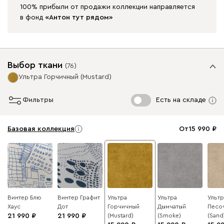
100% прибыли от продажи коллекции направляется
в
фонд
«Антон тут рядом»
Выбор ткани
(
76
)
Ультра Горчичный (Mustard)
Фильтры
Есть на складе
Базовая коллекция
От
15 990
Винтер Блю
Винтер Графит
Ультра
Ультра
Ультр
Хаус
Дот
Горчичный
Дымчатый
Песо
21 990
21 990
(Mustard)
(Smoke)
(Sand