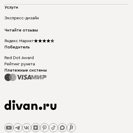
Адреса магазинов
Мягкая мебель
Услуги
Доставка и оплата
Корпусная мебель
Гарантия, обмен и возврат
Экспресс-дизайн
Бескаркасная мебель
диван.клуб
Модульная мебель
Карьера
Читайте отзывы
Столы и стулья
Карта сайта
Подарочные сертификаты
Яндекс Маркет
Мы в прессе
Победитель
Red Dot Award
Рейтинг рунета
Платежные системы