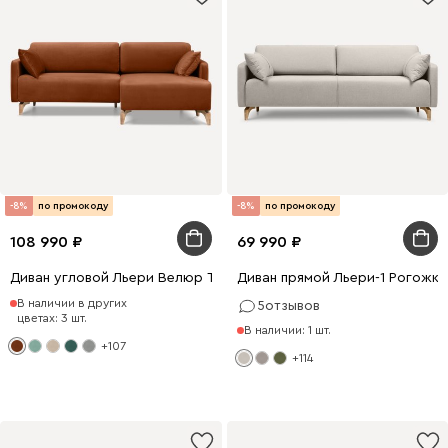
-8%
по промокоду
-8%
по промокоду
108 990
69 990
Диван угловой Льери Велюр Терракотовый
Диван прямой Льери-1 Рогожк
В наличии в других
5
отзывов
цветах: 3 шт.
В наличии: 1 шт.
+107
+114