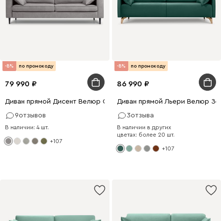
-8%
по промокоду
-8%
по промокоду
79 990
86 990
Диван прямой Дисент Велюр Светло-серый
Диван прямой Льери Велюр Зе
9
отзывов
3
отзыва
В наличии: 4 шт.
В наличии в других
цветах: более 20 шт.
+107
+107