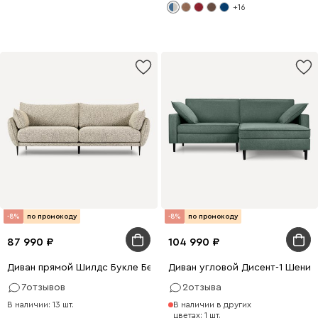
+16
-8%
по промокоду
-8%
по промокоду
87 990
104 990
Диван прямой Шилдс Букле Бежевый
Диван угловой Дисент-1 Шенил
7
отзывов
2
отзыва
В наличии: 13 шт.
В наличии в других
цветах: 1 шт.