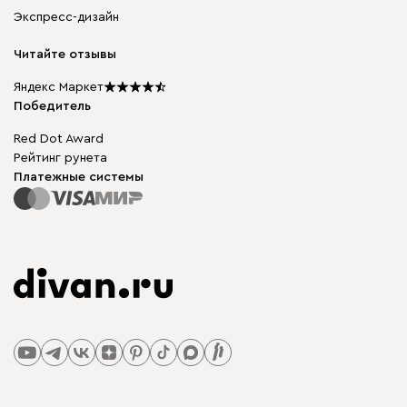
Корпусная мебель
Гарантия, обмен и возврат
Экспресс-дизайн
Бескаркасная мебель
диван.клуб
Модульная мебель
Карьера
Читайте отзывы
Столы и стулья
Карта сайта
Подарочные сертификаты
Яндекс Маркет
Мы в прессе
Победитель
Red Dot Award
Рейтинг рунета
Платежные системы