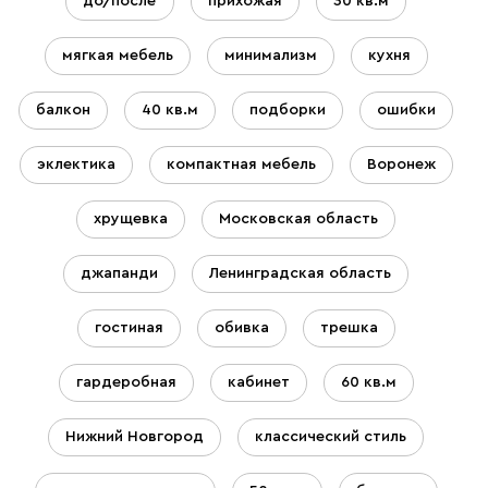
до/после
прихожая
30 кв.м
мягкая мебель
минимализм
кухня
балкон
40 кв.м
подборки
ошибки
эклектика
компактная мебель
Воронеж
хрущевка
Московская область
джапанди
Ленинградская область
гостиная
обивка
трешка
гардеробная
кабинет
60 кв.м
Нижний Новгород
классический стиль