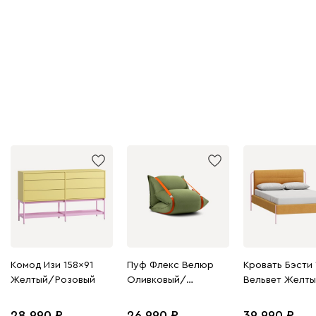
Комод Изи 158x91
Пуф Флекс Велюр
Кровать Бэсти 
Желтый/Розовый
Оливковый/
Вельвет Желт
Оранжевый
28 990
26 990
39 990