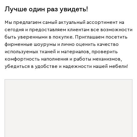
Лучше один раз увидеть!
Мы предлагаем самый актуальный ассортимент на
сегодня и предоставляем клиентам все возможности
быть уверенными в покупке. Приглашаем посетить
фирменные шоурумы и лично оценить качество
используемых тканей и материалов, проверить
комфортность наполнения и работы механизмов,
Дизайн‑проект в подарок
убедиться в удобстве и надежности нашей мебели!
Вернем его стоимость
Бонусы д
бонусами программы лояльности
Обновляйте 