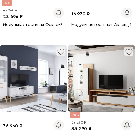
37
45 260
16 970
28 696
Модульная гостиная Оскар-2
Модульная гостиная Окленд 1 
10
39 290
36 960
35 290