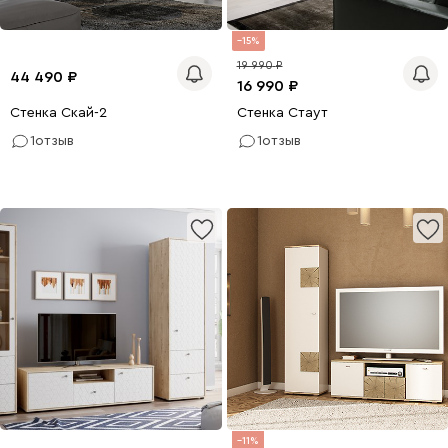
15
19 990
44 490
16 990
Стенка Скай-2
Стенка Стаут
1
отзыв
1
отзыв
11