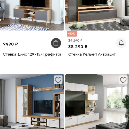
10
39 290
9490
35 290
Стенка Динс 129x157 Графитовый
Стенка Кельн-1 Антрацит