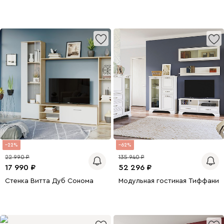
22
62
22 990
135 940
17 990
52 296
Стенка Витта Дуб Сонома
Модульная гостиная Тиффани 