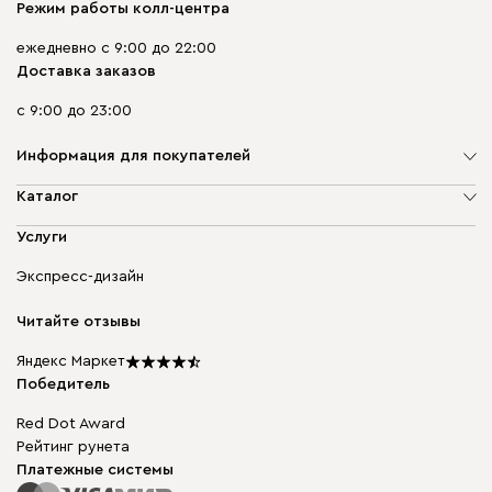
Режим работы колл-центра
ежедневно с 9:00 до 22:00
Доставка заказов
с 9:00 до 23:00
Информация для покупателей
О компании
Каталог
Адреса магазинов
Мягкая мебель
Услуги
Доставка и оплата
Корпусная мебель
Гарантия, обмен и возврат
Экспресс-дизайн
Бескаркасная мебель
диван.клуб
Модульная мебель
Карьера
Читайте отзывы
Столы и стулья
Карта сайта
Подарочные сертификаты
Яндекс Маркет
Мы в прессе
Победитель
Red Dot Award
Рейтинг рунета
Платежные системы