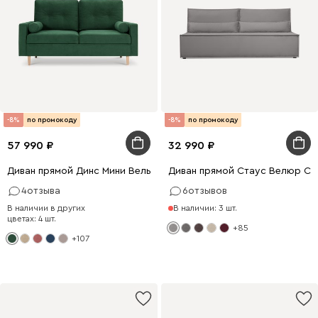
-8%
по промокоду
-8%
по промокоду
57 990
32 990
Диван прямой Динс Мини Вельвет Зеленый
Диван прямой Стаус Велюр Св
4
отзыва
6
отзывов
В наличии в других
В наличии: 3 шт.
цветах: 4 шт.
+85
+107