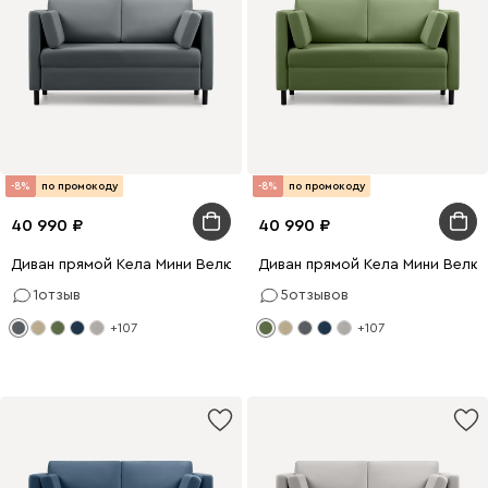
-8%
по промокоду
-8%
по промокоду
40 990
40 990
Диван прямой Кела Мини Велюр Графитовый
Диван прямой Кела Мини Велю
1
отзыв
5
отзывов
+107
+107