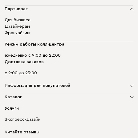
Партнерам
Для бизнеса
Дизайнерам
Франчайзинг
Режим работы колл-центра
ежедневно с 9:00 до 22:00
Доставка заказов
с 9:00 до 23:00
Информация для покупателей
О компании
Каталог
Адреса магазинов
Мягкая мебель
Услуги
Доставка и оплата
Корпусная мебель
Гарантия, обмен и возврат
Экспресс-дизайн
Бескаркасная мебель
диван.клуб
Модульная мебель
Карьера
Читайте отзывы
Столы и стулья
Карта сайта