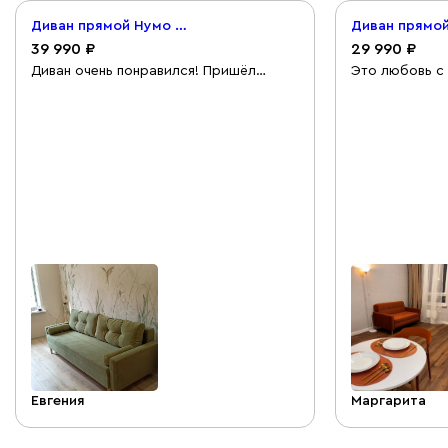
Диван прямой Нумо Велюр Оливковый
39 990
29 990
Диван очень понравился! Пришёл
Это любовь с 
вовремя, Диван красивый, удобный, по
крутейший - к
цвету подошёл идеально!
продумано, и
понятная. Дос
срок, упакова
красивый, на
(на моем фот
вживую терра
примесью бор
сидеть, и леж
хорошо распр
ремонтом и у
очень, очень 
Евгения
Маргарита