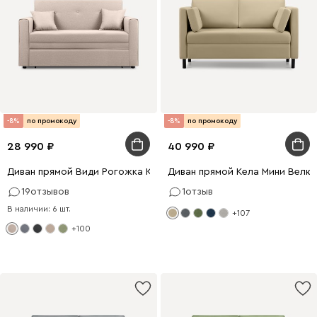
-8%
по промокоду
-8%
по промокоду
28 990
40 990
Диван прямой Види Рогожка Кремовый
Диван прямой Кела Мини Велю
19
отзывов
1
отзыв
В наличии: 6 шт.
+107
+100