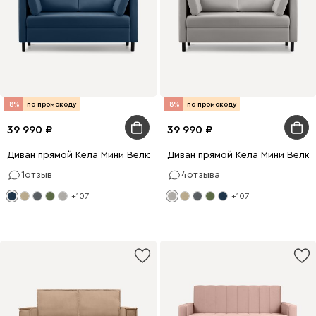
-8%
по промокоду
-8%
по промокоду
39 990
39 990
Диван прямой Кела Мини Велюр Синий
Диван прямой Кела Мини Велю
1
отзыв
4
отзыва
+107
+107