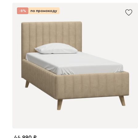
-8%
по промокоду
44 990