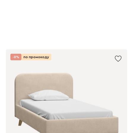
-8%
по промокоду