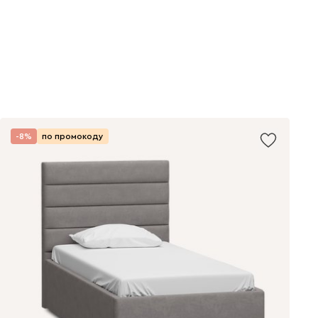
-8%
по промокоду