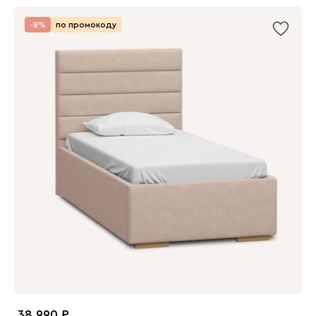
-8%
по промокоду
38 990