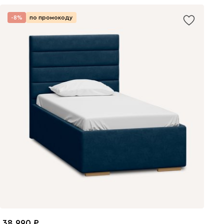
-8%
по промокоду
38 990