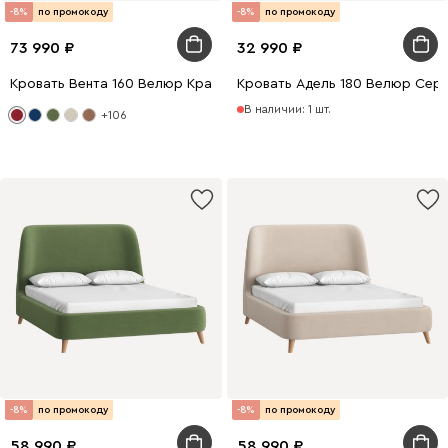
-8%
по промокоду
-8%
по промокоду
73 990
32 990
Кровать Вента 160 Велюр Красный
Кровать Адель 180 Велюр Сер
В наличии: 1 шт.
+106
-8%
по промокоду
-8%
по промокоду
58 990
58 990