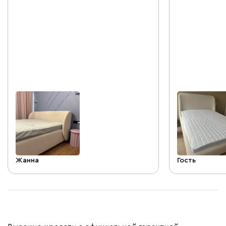
деликатном букле, легко чистится.
она имеет ус
Округлые формы не только добавляют
крепкое основ
уюта, но и безопасны, когда играют
за счет снима
дети. Спинка мягкая, объемная и
стирки, позво
упругая, очень удобно отдыхать
чистоте. Матр
полулежа
встает очень 
использовать
дизайнов. Тка
как букле соз
поверхности ,
вы чем-нибудь
серый подтон 
вписаться ей 
Жанна
Гость