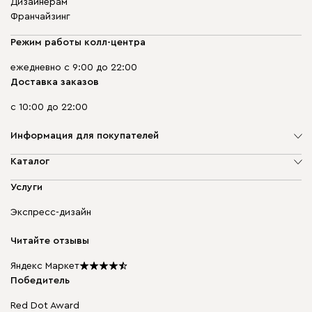
Дизайнерам
Франчайзинг
Режим работы колл-центра
ежедневно с 9:00 до 22:00
Доставка заказов
с 10:00 до 22:00
Информация для покупателей
О компании
Каталог
Адреса магазинов
Мягкая мебель
Услуги
Доставка и оплата
Корпусная мебель
Гарантия, обмен и возврат
Экспресс-дизайн
Бескаркасная мебель
диван.клуб
Модульная мебель
Карьера
Читайте отзывы
Столы и стулья
Карта сайта
Подарочные сертификаты
Яндекс Маркет
Мы в прессе
Победитель
Red Dot Award