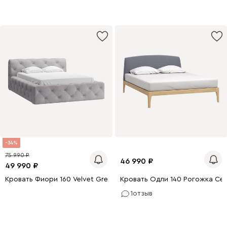
34
75 990
46 990
49 990
Кровать Фиори 160 Velvet Grey
Кровать Одли 140 Рогожка Се
1
отзыв