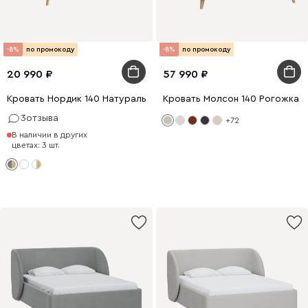
-8%
по промокоду
-8%
по промокоду
20 990
57 990
Кровать Нордик 140 Натуральный Серый
Кровать Молсон 140 Рогожка 
3
отзыва
+72
В наличии в других
цветах: 3 шт.