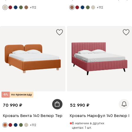
+112
+112
-8%
по промокоду
70 990
52 990
Кровать Вента 140 Велюр Терракотовый
Кровать Маркфул 140 Велюр Р
В наличии в других
+112
цветах: 1 шт.