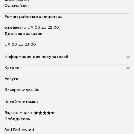
Франчайзинг
Режим работы колл-центра
ежедневно с 9:00 до 22:00
Доставка заказов
с 9:00 до 23:00
Информация для покупателей
О компании
Каталог
Адреса магазинов
Мягкая мебель
Услуги
Доставка и оплата
Корпусная мебель
Гарантия, обмен и возврат
Экспресс-дизайн
Бескаркасная мебель
диван.клуб
Модульная мебель
Карьера
Читайте отзывы
Столы и стулья
Карта сайта
Подарочные сертификаты
Яндекс Маркет
Мы в прессе
Победитель
Red Dot Award