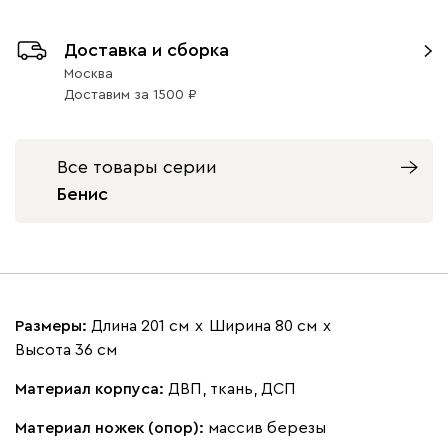
Бенис 80
Бенис 80
Бенис 80
Бенис 80
Велюр Серый
Велюр Латте
Велюр Серый
Велюр Какао
21 990
21 990
21 990
21 990
Доставка и сборка
Москва
Доставим
за
1500
Все товары серии
Бенис
Размеры:
Длина 201 см
х
Ширина 80 см
х
Высота 36 см
Материал корпуса:
ДВП, ткань, ДСП
Материал ножек (опор):
массив березы