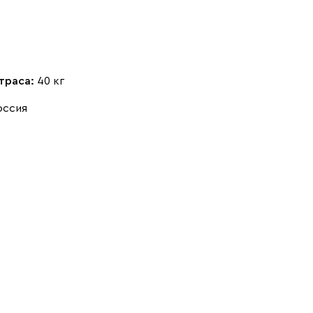
Ультра
55 191
59 990
траса:
40 кг
Айвори (Ivory)
Горчичный
Дымчатый
оссия
(Mustard)
(Smoke)
Коралловый
Минт (Mint)
Песочный
(Coral)
(Sand)