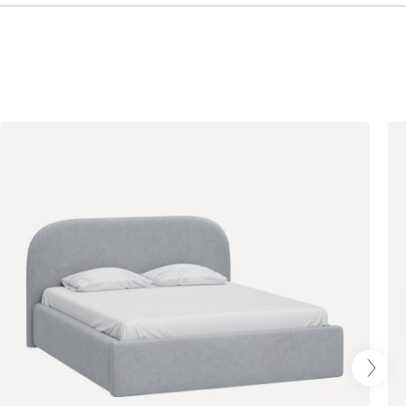
Розовый (Rose)
Серый (Grey)
Сливовый
(Plum)
Стоун (Stone)
Тёмно-зеленый
Тёмно-синий
(Forest)
(Midnight)
Чернильный
Ягодный (Berry)
(Ink)
Бентори
55 191
59 990