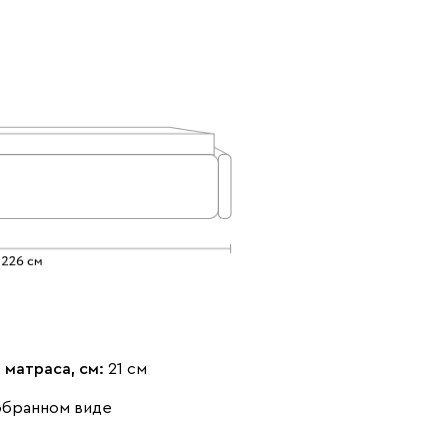
Изумруд
Олива
Розовый
Светло-
Серый
Синий
бежевый
 матраса, см:
21 см
Терракота
обранном виде