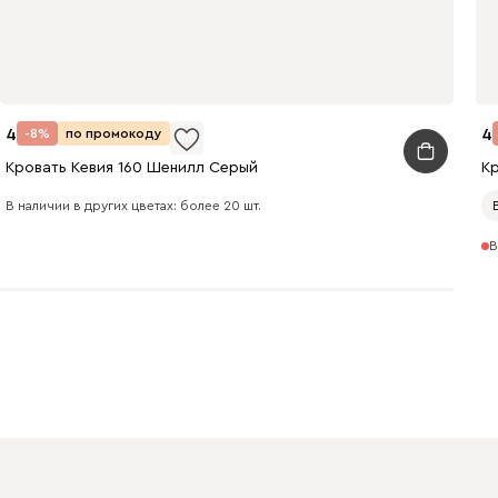
Бежевый
Графит
Кофе
45 990
4
-8%
по промокоду
Кровать Кевия 160 Шенилл Серый
Кр
В наличии в других цветах: более 20 шт.
В
Олива
Песочный
Синий
Терракота
Онли
55 191
59 990