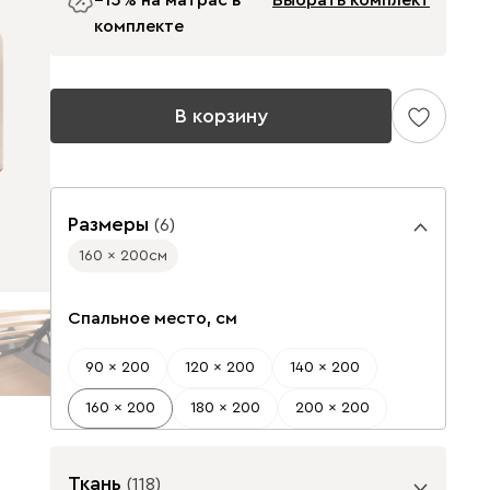
−15% на матрас в
Выбрать комплект
комплекте
В корзину
Размеры
(
6
)
160 x 200
см
Спальное место, см
90 x 200
120 x 200
140 x 200
160 x 200
180 x 200
200 x 200
Ткань
(
118
)