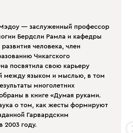
-Мэдоу — заслуженный профессор
огии Бердсли Рамла и кафедры
 развития человека, член
разованию Чикагского
Она посвятила свою карьеру
й между языком и мыслью, в том
Результаты многолетних
обраны в книге «Думая руками.
аука о том, как жесты формируют
зданной Гарвардским
 2003 году.