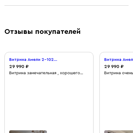
Отзывы покупателей
Витрина Амели 2-102x220 Белый
29 990
29 990
Витрина замечательная , хорошего
Витрина очень
качества , смотрится стильно и
и хорошего ка
современно. Очень довольна покупкой.
по сборке ост
информация д
скомканно. На
дверей в комп
инструкции и
прикреплять о
стенку шкафа.
указано, как 