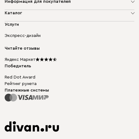
Информация для покупателей
О компании
Каталог
Адреса магазинов
Мягкая мебель
Услуги
Доставка и оплата
Корпусная мебель
Гарантия, обмен и возврат
Экспресс-дизайн
Бескаркасная мебель
диван.клуб
Модульная мебель
Карьера
Читайте отзывы
Столы и стулья
Карта сайта
Подарочные сертификаты
Яндекс Маркет
Мы в прессе
Победитель
Red Dot Award
Рейтинг рунета
Платежные системы