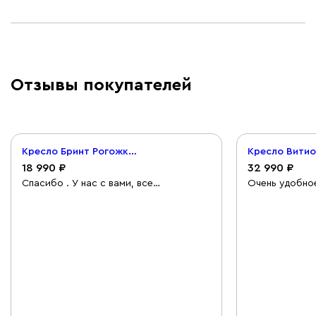
Отзывы покупателей
Кресло Бринт Рогожка Бежевый
18 990
32 990
Спасибо . У нас с вами, все
Очень удобное
сложилось, начиная с оформления
большая пята
заказа и заканчивая доставкой. Все
вместе с ребе
отлажено и быстро . Я довольна, и
только то, чт
габариты кресла полностью подошли (
заказала. Дос
это очень было важно)
раньше, чем 
очень аккурат