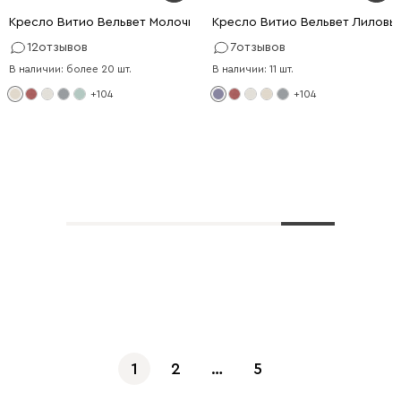
Кресло Витио Вельвет Молочный
Кресло Витио Вельвет Лиловы
12
отзывов
7
отзывов
В наличии: более 20 шт.
В наличии: 11 шт.
+104
+104
Показать еще
1
2
…
5