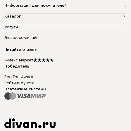
Информация для покупателей
О компании
Каталог
Адреса магазинов
Мягкая мебель
Услуги
Доставка и оплата
Корпусная мебель
Гарантия, обмен и возврат
Экспресс-дизайн
Бескаркасная мебель
диван.клуб
Модульная мебель
Карьера
Читайте отзывы
Столы и стулья
Карта сайта
Подарочные сертификаты
Яндекс Маркет
Мы в прессе
Победитель
Red Dot Award
Рейтинг рунета
Платежные системы