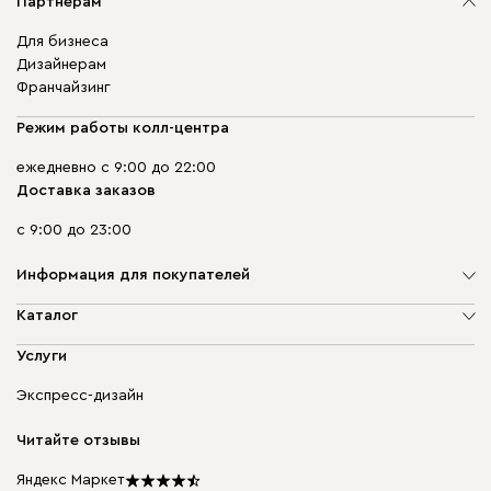
Партнерам
Для бизнеса
Дизайнерам
Франчайзинг
Режим работы колл-центра
ежедневно с 9:00 до 22:00
Доставка заказов
с 9:00 до 23:00
Информация для покупателей
О компании
Каталог
Адреса магазинов
Мягкая мебель
Услуги
Доставка и оплата
Корпусная мебель
Гарантия, обмен и возврат
Экспресс-дизайн
Бескаркасная мебель
диван.клуб
Модульная мебель
Карьера
Читайте отзывы
Столы и стулья
Карта сайта
Подарочные сертификаты
Яндекс Маркет