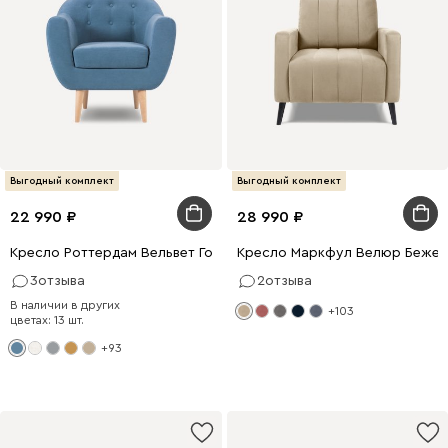
Выгодный комплект
Выгодный комплект
22 990
28 990
Кресло Роттердам Вельвет Голубой
Кресло Маркфул Велюр Бежев
3
отзыва
2
отзыва
В наличии в других
+103
цветах: 13 шт.
+93