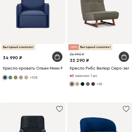
Выгодный комплект
10
Выгодный комплект
36 990
34 990
33 290
Кресло-кровать Ольен Мини Рогожка Синий
Кресло Рибс Велюр Серо-зел
В наличии: 1 шт.
+108
+18