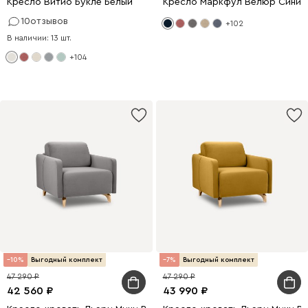
Кресло Витио Букле Белый
Кресло Маркфул Велюр Синий
10
отзывов
+102
В наличии: 13 шт.
+104
10
Выгодный комплект
7
Выгодный комплект
47 290
47 290
42 560
43 990