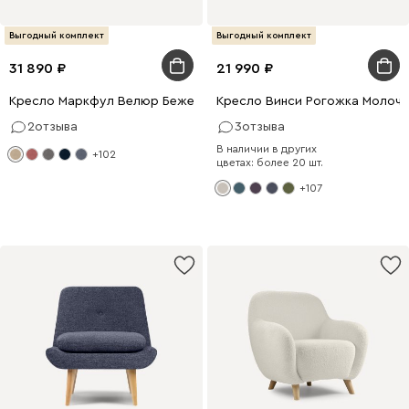
Выгодный комплект
Выгодный комплект
31 890
21 990
Кресло Маркфул Велюр Бежевый
Кресло Винси Рогожка Молочн
2
отзыва
3
отзыва
В наличии в других
+102
цветах: более 20 шт.
+107