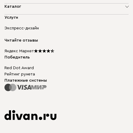
О компании
Каталог
Адреса магазинов
Мягкая мебель
Услуги
Доставка и оплата
Корпусная мебель
Гарантия, обмен и возврат
Экспресс-дизайн
Бескаркасная мебель
диван.клуб
Модульная мебель
Карьера
Читайте отзывы
Столы и стулья
Карта сайта
Подарочные сертификаты
Яндекс Маркет
Мы в прессе
Победитель
Red Dot Award
Рейтинг рунета
Платежные системы