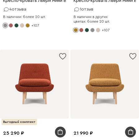
Кресло-кровать Льери Мини Велюр Светло-серый
Кресло-кровать Льери Мини В
4
отзыва
1
отзыв
В наличии: более 20 шт.
В наличии в других
цветах: более 20 шт.
+107
+107
Выгодный комплект
25 290
21 990