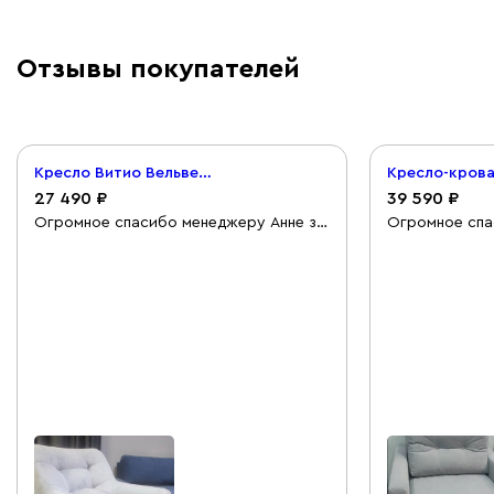
Отзывы покупателей
Кресло Витио Вельвет Светло-серый
27 490
39 590
Огромное спасибо менеджеру Анне за
Огромное спа
помощь и профессионализм. Она
помощь и про
сделала мой выбор проще. Всё чётко
сделала мой 
рассказала, помогла выбрать ткань,
рассказала, п
модель, оформить заказ. Всегда была
модель, оформ
на связи. Обязательно вернусь ещё.
на связи. Обя
Выбор пал на диван Марей, кресло
Выбор пал на 
Витио, и кресло кровать Динс- Мини.
Витио, и крес