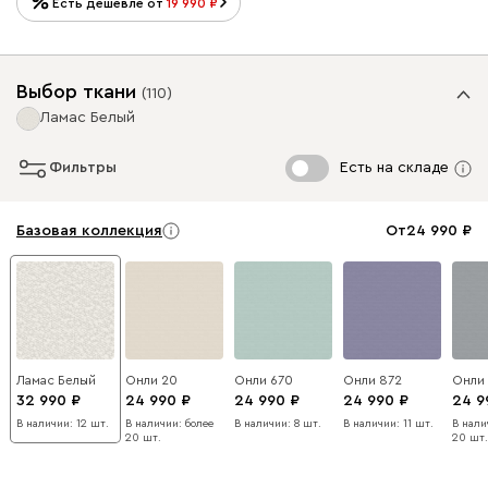
Есть дешевле от
19 990
Выбор ткани
(
110
)
Ламас Белый
Фильтры
Есть на складе
Базовая коллекция
От
24 990
Ламас Белый
Онли 20
Онли 670
Онли 872
Онли
32 990
24 990
24 990
24 990
24 9
В наличии: 12 шт.
В наличии: более
В наличии: 8 шт.
В наличии: 11 шт.
В нали
20 шт.
20 шт.