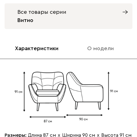
Бентори
28 990
Все товары серии
Массив Графит
Массив
Массив Орех
Витио
Натуральный
1000
1000
Бежевый
Графит
Кофе
Олива
Песо
Характеристики
О модели
Онли
28 990
120
236
240
310
430
Вертикаль
29 990
Размеры:
Длина 87 см
х
Ширина 90 см
х
Высота 91 см