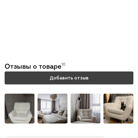
Тестируем каждую
модель
10
Отзывы о товаре
Подробнее
Добавить отзыв
+
5