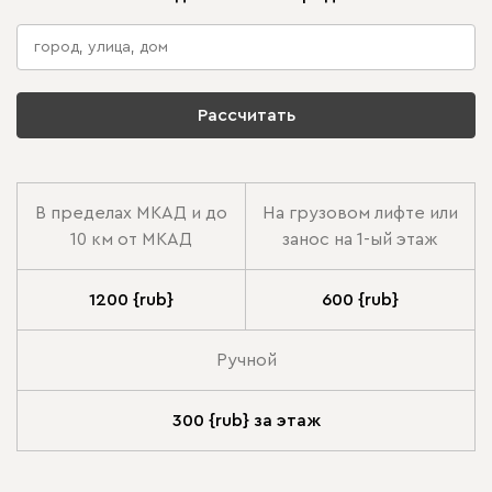
Рассчитать
В пределах МКАД и до
На грузовом лифте или
10 км от МКАД
занос на 1-ый этаж
1200 {rub}
600 {rub}
Ручной
300 {rub} за этаж