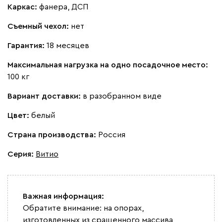
Каркас:
фанера, ДСП
Жёлтый
Песочный
Розовый
Светло-серый
Серы
Съемный чехол:
нет
Ланза
29 990
Гарантия:
18 месяцев
Максимальная нагрузка на одно посадочное место:
100 кг
Вариант доставки:
в разобранном виде
Бежевый
Вишневый
Голубой
Графит
Зеле
Цвет:
белый
Кларинс
33 990
Страна производства:
Россия
Серия
:
Витио
Важная информация:
100
130
690
695
792
Обратите внимание: на опорах,
изготовленных из сращенного массива,