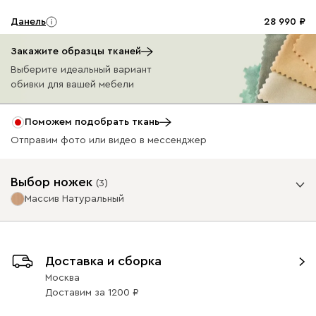
Данель
28 990
Закажите образцы тканей
Выберите идеальный вариант
обивки для вашей мебели
Бежевый
Графит
Жёлтый
Изумруд
Олив
Поможем подобрать ткань
Отправим фото или видео в мессенджер
Ультра
28 990
Выбор ножек
(
3
)
Массив Натуральный
Опоры
Доставка и сборка
Айвори (Ivory)
Горчичный
Дымчатый
Минт (Mint)
Песо
Москва
(Mustard)
(Smoke)
(Sand
Доставим
за
1200