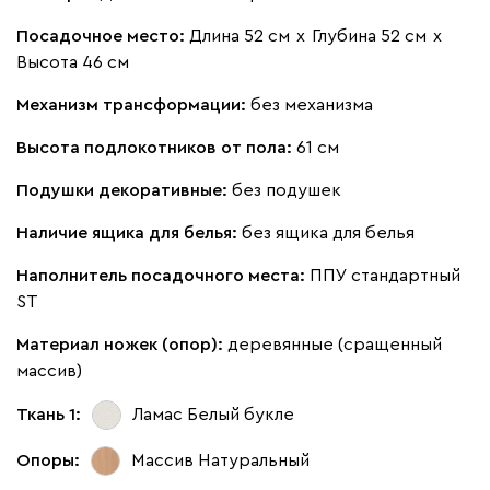
Посадочное место:
Длина 52 см
х
Глубина 52 см
х
Высота 46 см
000
490
795
910
930
Механизм трансформации:
без механизма
Высота подлокотников от пола:
61 см
Геста
29 990
Подушки декоративные:
без подушек
Наличие ящика для белья:
без ящика для белья
Наполнитель посадочного места:
ППУ стандартный
Бежевый
Изумруд
Марсала
Молочный
Мята
ST
Материал ножек (опор):
деревянные (сращенный
Мола
29 990
массив)
Ткань 1:
Ламас Белый
букле
Опоры:
Массив Натуральный