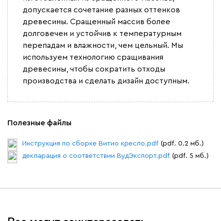
Винтер
33 990
допускается сочетание разных оттенков
древесины. Сращенный массив более
долговечен и устойчив к температурным
перепадам и влажности, чем цельный. Мы
используем технологию сращивания
древесины, чтобы сократить отходы
Виридис
Клэй
Мустард
Оранж
пион
производства и сделать дизайн доступным.
Альтеа
36 990
Полезные файлы
Инструкция по сборке Витио кресло.pdf
(pdf. 0.2 мб.)
декларация о соответствии ВудЭкспорт.pdf
(pdf. 5 мб.)
Бежевый
Графит
Молочный
Серый
Дарте
46 990