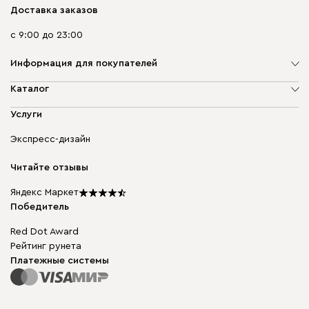
Доставка заказов
с 9:00 до 23:00
Информация для покупателей
О компании
Каталог
Адреса магазинов
Мягкая мебель
Услуги
Доставка и оплата
Корпусная мебель
Гарантия, обмен и возврат
Экспресс-дизайн
Бескаркасная мебель
диван.клуб
Модульная мебель
Карьера
Читайте отзывы
Столы и стулья
Карта сайта
Подарочные сертификаты
Яндекс Маркет
Мы в прессе
Победитель
Red Dot Award
Рейтинг рунета
Платежные системы