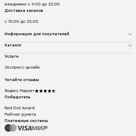
ежедневно с 9:00 до 22:00
Доставка заказов
с 10:00 до 22:00
Информация для покупателей
О компании
Каталог
Адреса магазинов
Мягкая мебель
Услуги
Доставка и оплата
Корпусная мебель
Гарантия, обмен и возврат
Экспресс-дизайн
Бескаркасная мебель
диван.клуб
Модульная мебель
Карьера
Читайте отзывы
Столы и стулья
Карта сайта
Мы в прессе
Яндекс Маркет
Победитель
Red Dot Award
Рейтинг рунета
Платежные системы