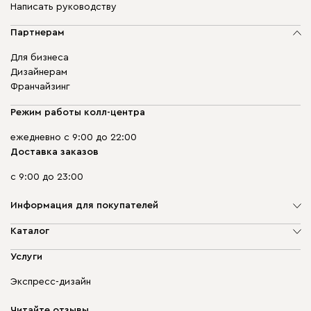
Написать руководству
Партнерам
Для бизнеса
Дизайнерам
Франчайзинг
Режим работы колл-центра
ежедневно с 9:00 до 22:00
Доставка заказов
с 9:00 до 23:00
Информация для покупателей
О компании
Каталог
Адреса магазинов
Мягкая мебель
Услуги
Доставка и оплата
Корпусная мебель
Гарантия, обмен и возврат
Экспресс-дизайн
Бескаркасная мебель
диван.клуб
Модульная мебель
Карьера
Читайте отзывы