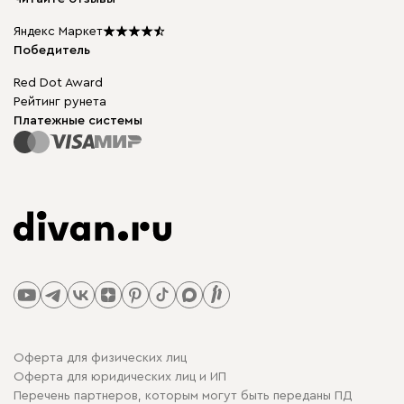
Столы и стулья
Карта сайта
Подарочные сертификаты
Яндекс Маркет
Мы в прессе
Победитель
Red Dot Award
Рейтинг рунета
Платежные системы
Оферта для физических лиц
Оферта для юридических лиц и ИП
Перечень партнеров, которым могут быть переданы ПД