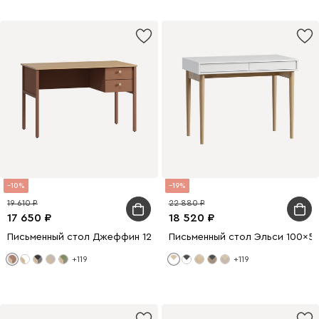
10
19
19 610
22 880
17 650
18 520
Письменный стол Джеффин 120x62 Терракотовый
Письменный стол Эльси 100x5
+119
+119