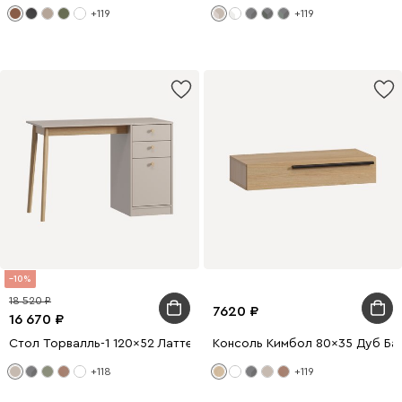
+119
+119
10
18 520
7620
16 670
Стол Торвалль-1 120x52 Латте/Натуральный
Консоль Кимбол 80x35 Дуб Ба
+118
+119