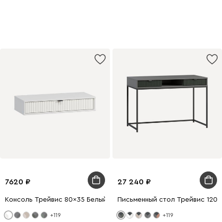
7620
27 240
Консоль Трейвис 80x35 Белый
Письменный стол Трейвис 120
+119
+119