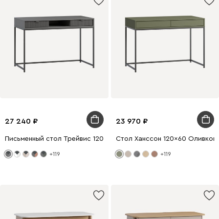
27 240
23 970
Письменный стол Трейвис 120x60 Графитовый/Черный
Стол Ханссон 120x60 Оливков
+119
+119