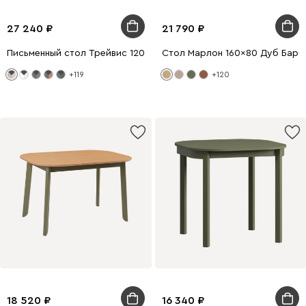
27 240
21 790
Письменный стол Трейвис 120x60 Латте/Черный
Стол Марлон 160x80 Дуб Бар
+119
+120
18 520
16 340