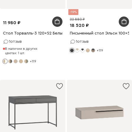
19
22 880
11 980
18 520
Стол Торвалль-3 120x52 Белый/Натуральный
Письменный стол Эльси 100x5
1
отзыв
1
отзыв
В наличии в других
+119
цветах: 1 шт.
+119