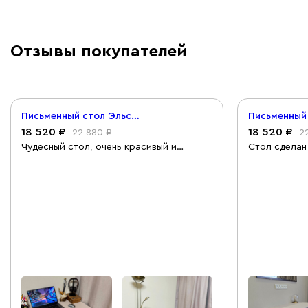
Отзывы покупателей
Письменный стол Эльси 100x55 Латте/Черный
18 520
18 520
22 880
2
Чудесный стол, очень красивый и
Стол сделан
удобный. Добавила от себя ручки чисто
устойчивый,
для декора, так ящики открываются
туалетного 
нажатием.
самостоятел