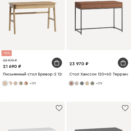
10
23 970
23 970
21 690
Письменный стол Бревор-2 120x60 Дуб Барбера
Стол Ханссон 120x60 Террако
+119
+119