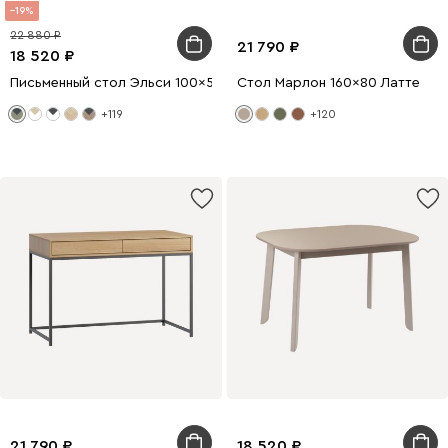
19
22 880
21 790
18 520
Письменный стол Эльси 100x55 Оливковый/Черный
Стол Марлон 160x80 Латте
+119
+120
21 790
18 520