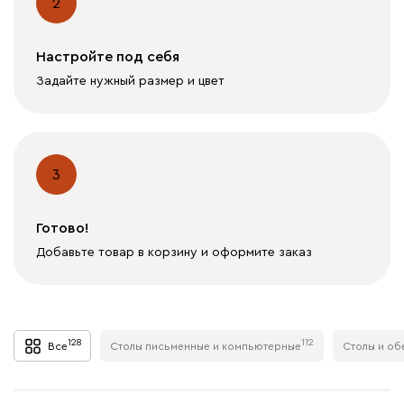
2
Настройте под себя
Задайте нужный размер и цвет
3
Готово!
Добавьте товар в корзину и оформите заказ
128
112
Все
Столы письменные и компьютерные
Столы и об