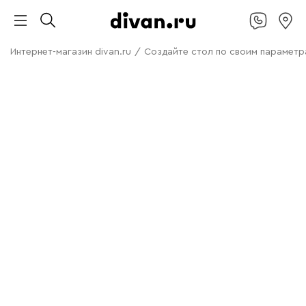
Интернет-магазин divan.ru
/
Создайте стол по своим параметр
Не подходит
готовое решение?
Меняйте цвет и размер
стола под свой интерьер