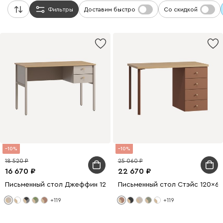
Фильтры
Доставим быстро
Со скидкой
10
10
18 520
25 060
16 670
22 670
Письменный стол Джеффин 120x62 Латте
Письменный стол Стэйс 120x6
+119
+119