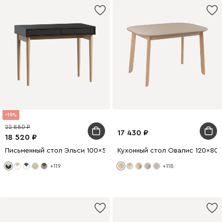
19
22 880
17 430
18 520
Письменный стол Эльси 100x55 Черный/Натуральный
Кухонный стол Овалис 120x80
+119
+118