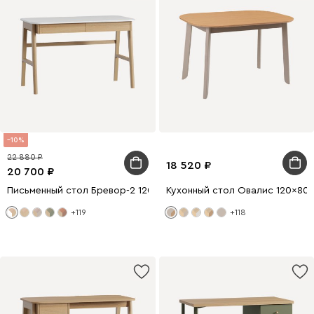
10
22 880
18 520
20 700
Письменный стол Бревор-2 120x60 Белый/Дуб Барбера
Кухонный стол Овалис 120x80
+119
+118