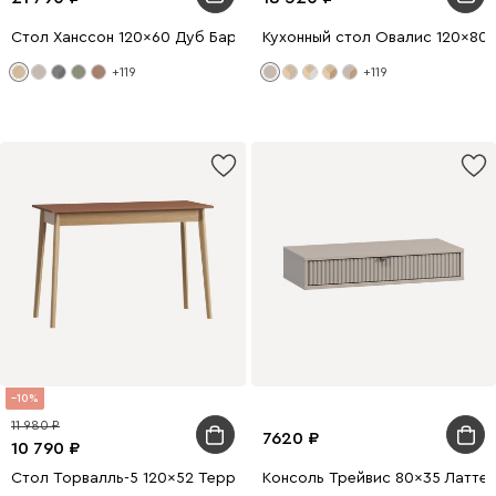
Стол Ханссон 120x60 Дуб Барбера/Черный
Кухонный стол Овалис 120x80 
+119
+119
10
11 980
7620
10 790
Стол Торвалль-5 120x52 Терракотовый/Натуральный
Консоль Трейвис 80x35 Латте