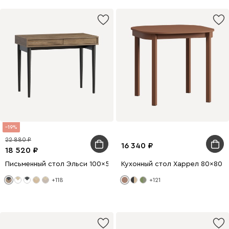
19
22 880
16 340
18 520
Письменный стол Эльси 100x55 Дуб Табачный/Черный
Кухонный стол Харрел 80x80 
+118
+121