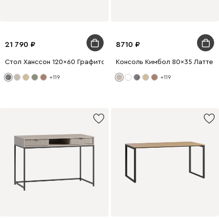
21 790
8710
Стол Ханссон 120x60 Графитовый/Черный
Консоль Кимбол 80x35 Латте
+119
+119