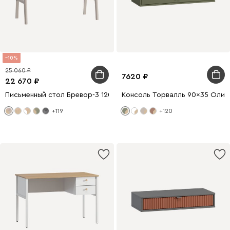
10
25 060
7620
22 670
Письменный стол Бревор-3 120x60 Дуб Барбера/Латте
Консоль Торвалль 90x35 Олив
+119
+120