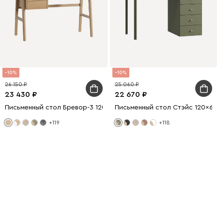
10
10
26 150
25 060
23 430
22 670
Письменный стол Бревор-3 120x60 Дуб Барбера
Письменный стол Стэйс 120x6
+119
+118