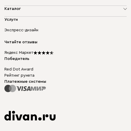
О компании
Каталог
Адреса магазинов
Мягкая мебель
Услуги
Доставка и оплата
Корпусная мебель
Гарантия, обмен и возврат
Экспресс-дизайн
Бескаркасная мебель
диван.клуб
Модульная мебель
Карьера
Читайте отзывы
Столы и стулья
Карта сайта
Подарочные сертификаты
Яндекс Маркет
Мы в прессе
Победитель
Red Dot Award
Рейтинг рунета
Платежные системы