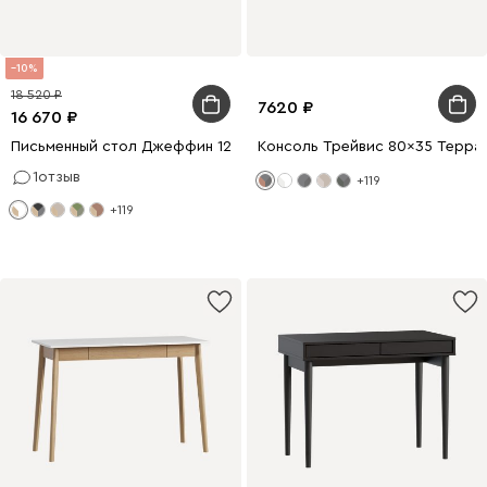
10
18 520
7620
16 670
Письменный стол Джеффин 120x62 Белый
Консоль Трейвис 80x35 Терра
1
отзыв
+119
+119