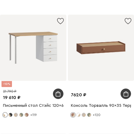
10
21 790
7620
19 610
Письменный стол Стэйс 120x60 Белый
Консоль Торвалль 90x35 Терр
+119
+120