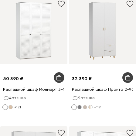
50 390
32 390
Распашной шкаф Монмарт 3-120x220 Белый
Распашной шкаф Пронто 2-90x
4
отзыва
2
отзыва
+121
+119