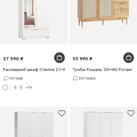
27 590
35 990
Распашной шкаф Стелла 2.1-90x200 Белый с зеркалом
Тумба Рошаль 129x80 Ротанг
1
отзыв
2
отзыва
+119