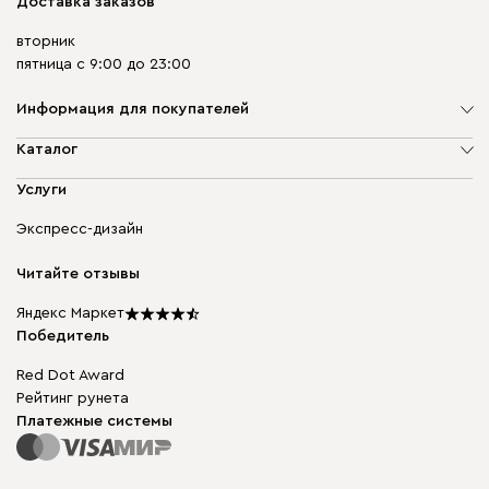
Доставка заказов
вторник
пятница с 9:00 до 23:00
Информация для покупателей
О компании
Каталог
Адреса магазинов
Мягкая мебель
Услуги
Доставка и оплата
Корпусная мебель
Гарантия, обмен и возврат
Экспресс-дизайн
Бескаркасная мебель
диван.клуб
Модульная мебель
Карьера
Читайте отзывы
Столы и стулья
Карта сайта
Подарочные сертификаты
Яндекс Маркет
Мы в прессе
Победитель
Red Dot Award
Рейтинг рунета
Платежные системы