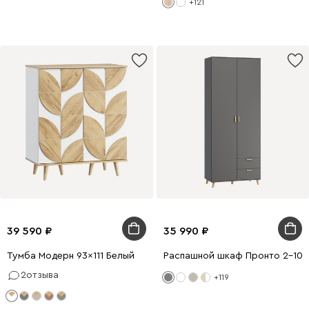
+121
39 590
35 990
Тумба Модерн 93x111 Белый
Распашной шкаф Пронто 2-100
2
отзыва
+119