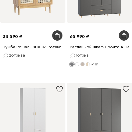
33 590
65 990
Тумба Рошаль 80x106 Ротанг
Распашной шкаф Пронто 4-190
2
отзыва
1
отзыв
+119