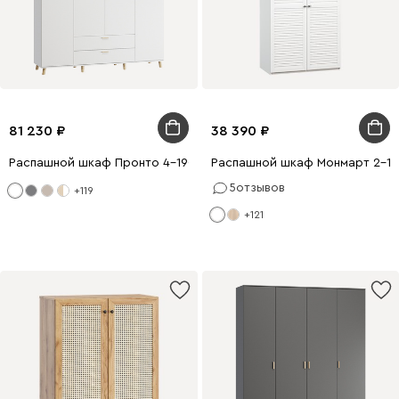
81 230
38 390
Распашной шкаф Пронто 4-190x240 Белый с зеркалом
Распашной шкаф Монмарт 2-10
5
отзывов
+119
+121