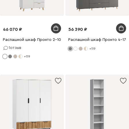
46 070
56 390
Распашной шкаф Пронто 2-100x220 Белый с зеркалом
Распашной шкаф Пронто 4-170
1
отзыв
+119
+119