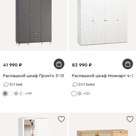
41 990
83 990
Распашной шкаф Пронто 3-130x210 Графитовый
Распашной шкаф Монмарт 4-2
1
отзыв
2
отзыва
+119
+121