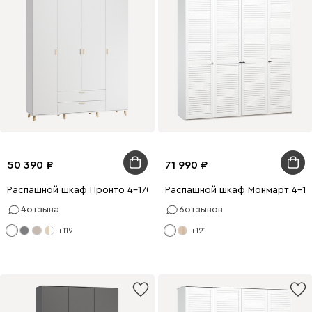
50 390
71 990
Распашной шкаф Пронто 4-170x210 Белый
Распашной шкаф Монмарт 4-18
4
отзыва
6
отзывов
+119
+121