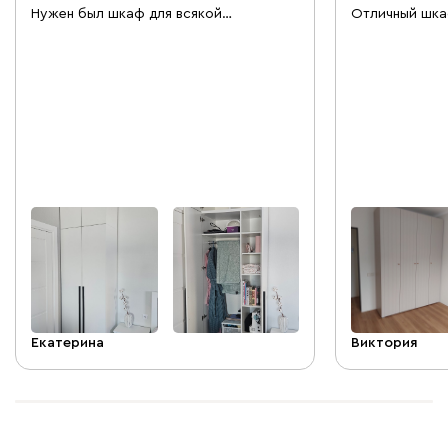
Нужен был шкаф для всякой
Отличный шка
творческой мелочевки, очень
вместительный
небольшой, в угол комнаты. Шкаф
Высота потолк
идеально вписался, заказ ждали около
- santiago
10 дней, на следующий день после
доставки сборщики собрали его всего
за час. Взяла шкаф 260×85×50. Тут и
небольшая вешалка, и полочки для
мелочей, очень удобно, всё лишнее из
комнаты можно спрятать. Приятно
иметь возможность получить
нестандартное наполнение у шкафа,
побольше бы таких =) Спасибо!
Екатерина
Виктория