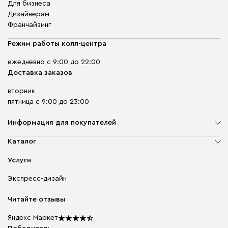
Для бизнеса
Дизайнерам
Франчайзинг
Режим работы колл-центра
ежедневно с 9:00 до 22:00
Доставка заказов
вторник
пятница с 9:00 до 23:00
Информация для покупателей
О компании
Каталог
Адреса магазинов
Мягкая мебель
Услуги
Доставка и оплата
Корпусная мебель
Гарантия, обмен и возврат
Экспресс-дизайн
Бескаркасная мебель
диван.клуб
Модульная мебель
Карьера
Читайте отзывы
Столы и стулья
Карта сайта
Подарочные сертификаты
Яндекс Маркет
Мы в прессе