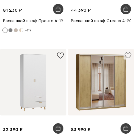
81 230
44 390
Распашной шкаф Пронто 4-190x240 Белый с зеркалом
Распашной шкаф Стелла 4-200
+119
32 390
83 990