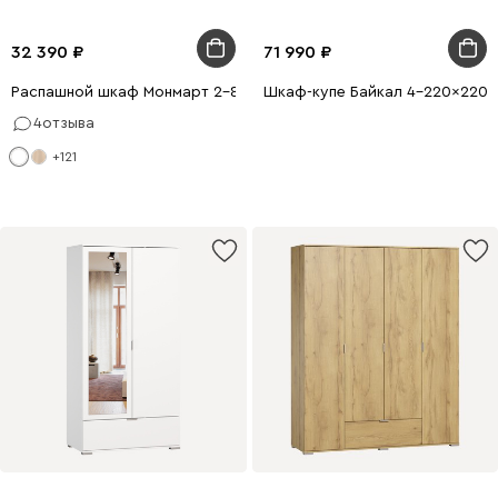
32 390
71 990
Распашной шкаф Монмарт 2-80x210 Белый
Шкаф-купе Байкал 4-220x220 
4
отзыва
+121