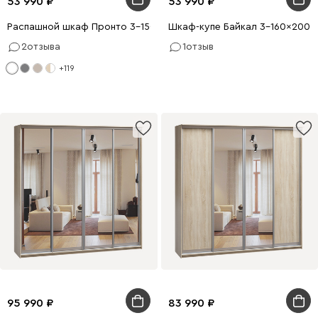
53 990
53 990
Распашной шкаф Пронто 3-150x220 Белый с зеркалом
Шкаф-купе Байкал 3-160x200 Д
2
отзыва
1
отзыв
+119
95 990
83 990