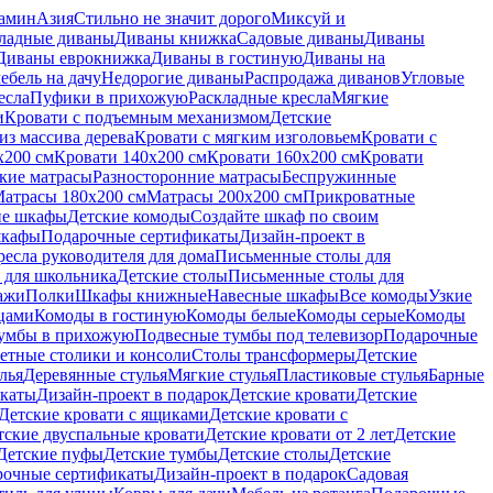
амин
Азия
Стильно не значит дорого
Миксуй и
ладные диваны
Диваны книжка
Садовые диваны
Диваны
Диваны еврокнижка
Диваны в гостиную
Диваны на
ебель на дачу
Недорогие диваны
Распродажа диванов
Угловые
есла
Пуфики в прихожую
Раскладные кресла
Мягкие
и
Кровати с подъемным механизмом
Детские
из массива дерева
Кровати с мягким изголовьем
Кровати с
x200 см
Кровати 140x200 см
Кровати 160x200 см
Кровати
кие матрасы
Разносторонние матрасы
Беспружинные
атрасы 180х200 см
Матрасы 200х200 см
Прикроватные
ие шкафы
Детские комоды
Создайте шкаф по своим
шкафы
Подарочные сертификаты
Дизайн-проект в
ресла руководителя для дома
Письменные столы для
 для школьника
Детские столы
Письменные столы для
ажи
Полки
Шкафы книжные
Навесные шкафы
Все комоды
Узкие
цами
Комоды в гостиную
Комоды белые
Комоды серые
Комоды
умбы в прихожую
Подвесные тумбы под телевизор
Подарочные
етные столики и консоли
Столы трансформеры
Детские
лья
Деревянные стулья
Мягкие стулья
Пластиковые стулья
Барные
икаты
Дизайн-проект в подарок
Детские кровати
Детские
Детские кровати с ящиками
Детские кровати с
тские двуспальные кровати
Детские кровати от 2 лет
Детские
Детские пуфы
Детские тумбы
Детские столы
Детские
рочные сертификаты
Дизайн-проект в подарок
Садовая