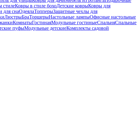
тиль для улицы
Ковры для дачи
Мебель из ротанга
Подарочные
м стиле
Ковры в стиле бохо
Детские ковры
Ковры для
 для сна
Одеяла
Топперы
Защитные чехлы для
ки
Люстры
Бра
Торшеры
Настольные лампы
Офисные настольные
жанки
Комнаты
Гостиная
Модульные гостиные
Спальня
Спальные
тские пуфы
Модульные детские
Комплекты садовой