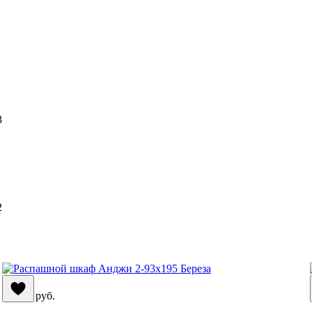
3
2
56 390
руб.