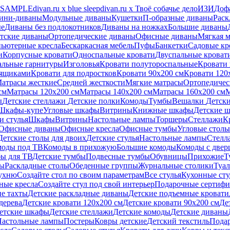
х SAMPLE
divan.ru х blue sleep
divan.ru х Твоё собачье дело
ИЗИ
Доф
ини-диваны
Модульные диваны
Кушетки
П-образные диваны
Раск
ые
Диваны без подлокотников
Диваны на ножках
Большие диваны
тские диваны
Ортопедические диваны
Офисные диваны
Мягкая м
ьютерные кресла
Бескаркасная мебель
Пуфы
Банкетки
Садовые кр
и
Корпусные кровати
Односпальные кровати
Двуспальные кроват
альные гарнитуры
Изголовья
Кровати полутороспальные
Кровати 
 ящиками
Кровати для подростков
Кровати 90х200 см
Кровати 120
атрасы жесткие
Средней жесткости
Мягкие матрасы
Ортопедичес
см
Матрасы 120х200 см
Матрасы 140х200 см
Матрасы 160x200 см
М
ы
Детские стеллажи
Детские полки
Комоды
Тумбы
Вешалки
Детск
Шкафы-купе
Угловые шкафы
Витрины
Книжные шкафы
Детские 
и стулья
Шкафы
Витрины
Настольные лампы
Торшеры
Стеллажи
К
Офисные диваны
Офисные кресла
Офисные тумбы
Угловые столы
Детские столы для двоих
Детские стулья
Настольные лампы
Стелл
моды под ТВ
Комоды в прихожую
Большие комоды
Комоды с двер
ы для ТВ
Детские тумбы
Подвесные тумбы
Обувницы
Прихожие
Т
лы
Раскладные столы
Обеденные группы
Журнальные столики
Туал
кухню
Создайте стол по своим параметрам
Все стулья
Кухонные сту
ные кресла
Создайте стул под свой интерьер
Подарочные сертиф
ие тахты
Детские раскладные диваны
Детские подъемные кровати
дерева
Детские кровати 120х200 см
Детские кровати 90х200 см
Де
етские шкафы
Детские стеллажи
Детские комоды
Детские диваны
Настольные лампы
Постеры
Ковры детские
Детский текстиль
Пода