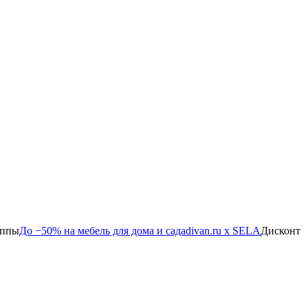
уппы
До −50% на мебель для дома и сада
divan.ru х SELA
Дисконт