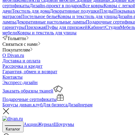
мебель
Комплекты садовой мебели
Садовые диваны
Садовые кре
сертификаты
Дизайн-проект в подарок
Все ковры
Ковры с легко
дачи
Текстиль для дома
Декоративные подушки
Пледы
Покрывал
матрасов
Постельное белье
Ковры и текстиль для улицы
Дизайн-
лампы
Декоративные настольные лампы
Подарочные сертифик
гарнитуры
Прихожая
Пуфы для прихожей
Кабинет
Студия
Мебель
мебели
Ковры и текстиль для улицы
Тольятти
Связаться с нами
Покупателям
О Divan.ru
Доставка и оплата
Рассрочка и кредит
Гарантия, обмен и возврат
Контакты
Экспресс-дизайн
Заказать образцы тканей
Подарочные сертификаты
Бонусы диван.клуб
Для бизнеса
Дизайнерам
Акции
Журнал
Шоурумы
Каталог