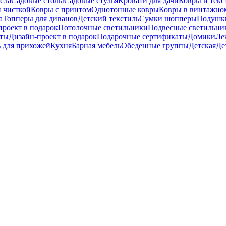
сла
Садовые столы
Садовые стулья
Кровати для дачи
Ковры и текс
й чисткой
Ковры с принтом
Однотонные ковры
Ковры в винтажно
а
Топперы для диванов
Детский текстиль
Сумки шопперы
Подушки
проект в подарок
Потолочные светильники
Подвесные светильни
аты
Дизайн-проект в подарок
Подарочные сертификаты
Домики
Ле
 для прихожей
Кухня
Барная мебель
Обеденные группы
Детская
Де