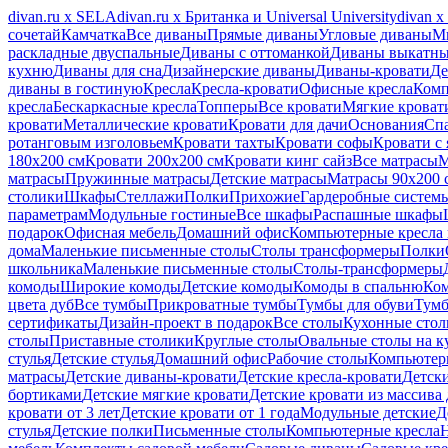
divan.ru х SELA
divan.ru х Британка и Universal University
divan 
сочетай
Камчатка
Все диваны
Прямые диваны
Угловые диваны
М
раскладные двуспальные
Диваны с оттоманкой
Диваны выкатн
кухню
Диваны для сна
Дизайнерские диваны
Диваны-кровати
Де
диваны в гостиную
Кресла
Кресла-кровати
Офисные кресла
Комп
кресла
Бескаркасные кресла
Топперы
Все кровати
Мягкие кроват
кровати
Металлические кровати
Кровати для дачи
Основания
Сп
ротанговым изголовьем
Кровати тахты
Кровати софы
Кровати с
180x200 см
Кровати 200x200 см
Кровати кинг сайз
Все матрасы
М
матрасы
Пружинные матрасы
Детские матрасы
Матрасы 90х200 
столики
Шкафы
Стеллажи
Полки
Прихожие
Гардеробные систем
параметрам
Модульные гостиные
Все шкафы
Распашные шкафы
подарок
Офисная мебель
Домашний офис
Компьютерные кресла 
дома
Маленькие письменные столы
Столы трансформеры
Полки
школьника
Маленькие письменные столы
Столы-трансформеры
комоды
Широкие комоды
Детские комоды
Комоды в спальню
Ко
цвета дуб
Все тумбы
Прикроватные тумбы
Тумбы для обуви
Тумб
сертификаты
Дизайн-проект в подарок
Все столы
Кухонные сто
столы
Приставные столики
Круглые столы
Овальные столы на 
стулья
Детские стулья
Домашний офис
Рабочие столы
Компьютер
матрасы
Детские диваны-кровати
Детские кресла-кровати
Детск
бортиками
Детские мягкие кровати
Детские кровати из массива 
кровати от 3 лет
Детские кровати от 1 года
Модульные детские
Д
стулья
Детские полки
Письменные столы
Компьютерные кресла