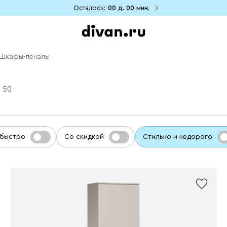
Осталось:
00 д.
00 мин.
Шкафы-пеналы
о
50
 быстро
Со скидкой
Стильно и недорого