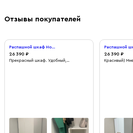
Отзывы покупателей
Распашной шкаф Нордик 2-80x185 Белый
26 390
26 390
Прекрасный шкаф. Удобный,
Красивый) Мне
вместительный. Купила в прихожую.
шкафы, они не
Легко собирается. Удобно
комнате. Соби
открывается и закрывается. Есть и
но все получи
полочки. Никаких внешних дефектов,
внешний вид на 5. Рекомендую!