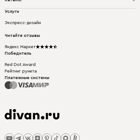
Адреса магазинов
Мягкая мебель
Услуги
Доставка и оплата
Корпусная мебель
Гарантия, обмен и возврат
Экспресс-дизайн
Бескаркасная мебель
диван.клуб
Модульная мебель
Карьера
Читайте отзывы
Столы и стулья
Карта сайта
Подарочные сертификаты
Яндекс Маркет
Мы в прессе
Победитель
Red Dot Award
Рейтинг рунета
Платежные системы