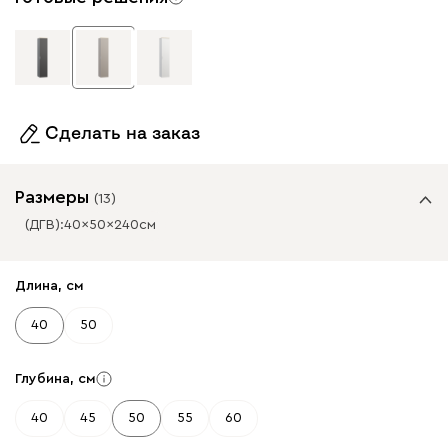
Сделать на заказ
Размеры
(
13
)
(ДГВ):
40
50
240
см
✕
✕
Длина, см
40
50
Глубина, см
40
45
50
55
60