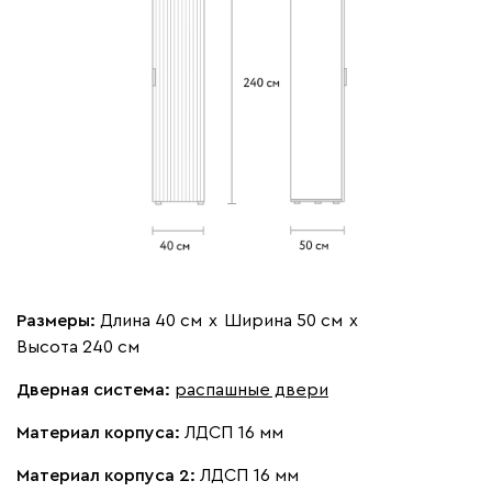
-
+
-
+
Штанга
Штанга
выдвижная
Вариант исполнения
петли слева
петли справа
Размеры:
Длина 40 см
х
Ширина 50 см
х
Высота 240 см
Вид петель
Дверная система:
распашные двери
без доводчиков
с доводчиками
Материал корпуса:
ЛДСП 16 мм
Материал корпуса 2:
ЛДСП 16 мм