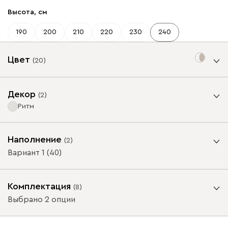
Высота, см
190
200
210
220
230
240
Цвет
(
20
)
Цвет фасада
Декор
(
2
)
Ритм
Вариант декора
Наполнение
(
2
)
Цвет декора соответствует цвету фасада
Вариант 1 (40)
Аквамарин
Графит
Молочный
Мята
Олив
Комплектация
(
8
)
ВАЖНО! При глубине шкафа-купе менее 60 см /
Выбрано 2 опции
Цвет корпуса 2
распашного шкафа менее 50 см, устанавливается
выдвижная штанга.