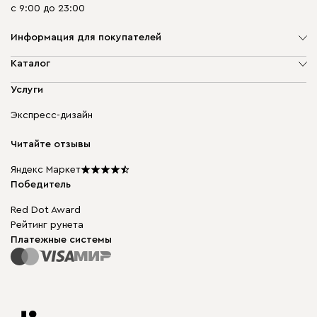
с 9:00 до 23:00
Информация для покупателей
О компании
Каталог
Адреса магазинов
Мягкая мебель
Услуги
Доставка и оплата
Корпусная мебель
Гарантия, обмен и возврат
Экспресс-дизайн
Бескаркасная мебель
диван.клуб
Модульная мебель
Карьера
Читайте отзывы
Столы и стулья
Карта сайта
Подарочные сертификаты
Яндекс Маркет
Мы в прессе
Победитель
Red Dot Award
Рейтинг рунета
Платежные системы