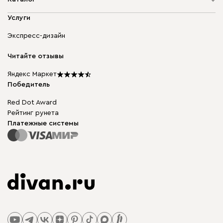
Адреса магазинов
Мягкая мебель
Услуги
Доставка и оплата
Корпусная мебель
Гарантия, обмен и возврат
Экспресс-дизайн
Бескаркасная мебель
диван.клуб
Модульная мебель
Карьера
Читайте отзывы
Столы и стулья
Карта сайта
Подарочные сертификаты
Яндекс Маркет
Мы в прессе
Победитель
Red Dot Award
Рейтинг рунета
Платежные системы