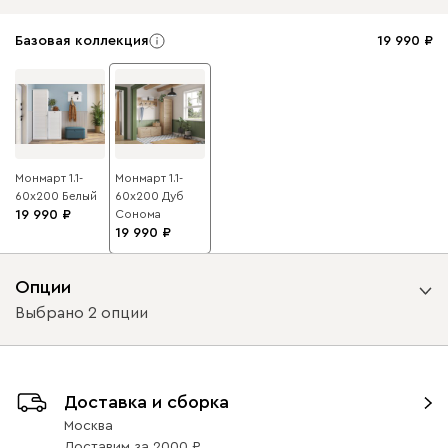
Базовая коллекция
19 990
Монмарт 1.1-
Монмарт 1.1-
60x200 Белый
60x200 Дуб
19 990
Сонома
19 990
Опции
Выбрано 2 опции
Вариант исполнения
Доставка и сборка
петли справа
петли слева
Москва
Доставим
за
2000