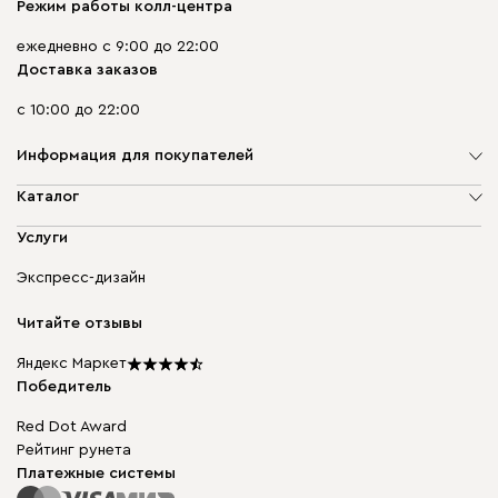
Режим работы колл-центра
ежедневно с 9:00 до 22:00
Доставка заказов
с 10:00 до 22:00
Информация для покупателей
О компании
Каталог
Адреса магазинов
Мягкая мебель
Услуги
Доставка и оплата
Корпусная мебель
Гарантия, обмен и возврат
Экспресс-дизайн
Бескаркасная мебель
диван.клуб
Модульная мебель
Карьера
Читайте отзывы
Столы и стулья
Карта сайта
Подарочные сертификаты
Яндекс Маркет
Мы в прессе
Победитель
Red Dot Award
Рейтинг рунета
Платежные системы