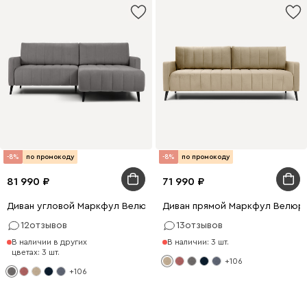
-8%
по промокоду
-8%
по промокоду
81 990
71 990
Диван угловой Маркфул Велюр Серый
Диван прямой Маркфул Велюр
12
отзывов
13
отзывов
В наличии в других
В наличии: 3 шт.
цветах: 3 шт.
+106
+106