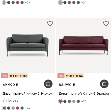
+24
+24
-8%
по промокоду
-8%
по промокоду
69 990
88 990
Диван прямой Кинси-2 Экокожа Графитовый
Диван прямой Кинси-3 Экокож
1
отзыв
+24
+24