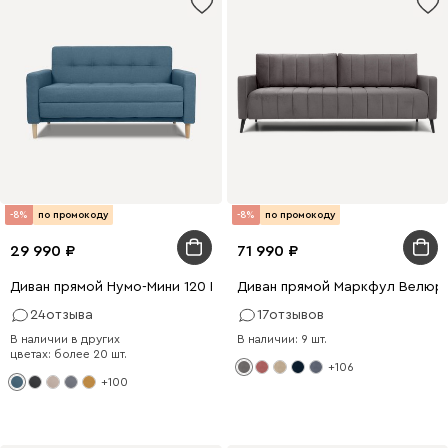
-8%
по промокоду
-8%
по промокоду
29 990
71 990
Диван прямой Нумо-Мини 120 Рогожка Голубой
Диван прямой Маркфул Велюр
24
отзыва
17
отзывов
В наличии в других
В наличии: 9 шт.
цветах: более 20 шт.
+106
+100