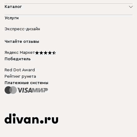
О компании
Каталог
Адреса магазинов
Мягкая мебель
Услуги
Доставка и оплата
Корпусная мебель
Гарантия, обмен и возврат
Экспресс-дизайн
Бескаркасная мебель
диван.клуб
Модульная мебель
Карьера
Читайте отзывы
Столы и стулья
Карта сайта
Подарочные сертификаты
Яндекс Маркет
Мы в прессе
Победитель
Red Dot Award
Рейтинг рунета
Платежные системы