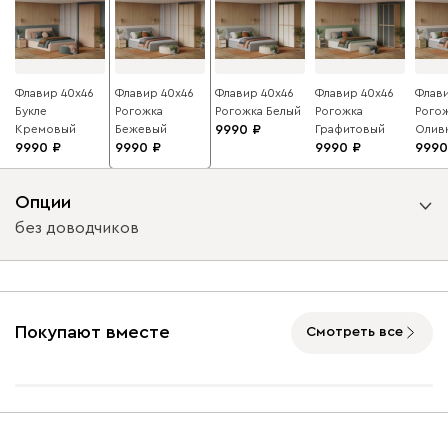
Флавир 40x46
Флавир 40x46
Флавир 40x46
Флавир 40x46
Флави
Букле
Рогожка
Рогожка Белый
Рогожка
Рого
Кремовый
Бежевый
9990
Графитовый
Олив
9990
9990
9990
9990
Опции
без доводчиков
Вид направляющих
с доводчиками
без доводчиков
Покупают вместе
Смотреть все