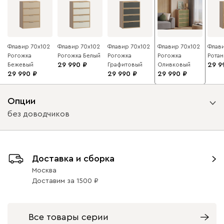
Флавир 70x102
Флавир 70x102
Флавир 70x102
Флавир 70x102
Флави
Рогожка
Рогожка Белый
Рогожка
Рогожка
Ротан
Бежевый
29 990
Графитовый
Оливковый
29 9
29 990
29 990
29 990
Опции
без доводчиков
Вид направляющих
Доставка и сборка
без доводчиков
с доводчиками
Москва
Доставим
за
1500
Все товары серии