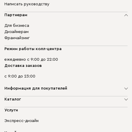
Написать руководству
Партнерам
Для бизнеса
Дизайнерам
Франчайзинг
Режим работы колл-центра
ежедневно с 9:00 до 22:00
Доставка заказов
с 9:00 до 23:00
Информация для покупателей
О компании
Каталог
Адреса магазинов
Мягкая мебель
Услуги
Доставка и оплата
Корпусная мебель
Гарантия, обмен и возврат
Экспресс-дизайн
Бескаркасная мебель
диван.клуб
Модульная мебель
Карьера