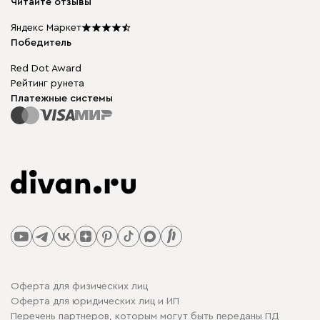
Читайте отзывы
Столы и стулья
Карта сайта
Подарочные сертификаты
Яндекс Маркет
Мы в прессе
Победитель
Red Dot Award
Рейтинг рунета
Платежные системы
Оферта для физических лиц
Оферта для юридических лиц и ИП
Перечень партнеров, которым могут быть переданы ПД