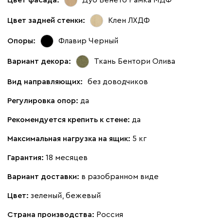
Цвет фасада:
Дуб Венето Рамка МДФ
Цвет задней стенки:
Клен ЛХДФ
Опоры:
Флавир Черный
Вариант декора:
Ткань Бентори Олива
Вид направляющих:
без доводчиков
Регулировка опор:
да
Рекомендуется крепить к стене:
да
Максимальная нагрузка на ящик:
5 кг
Гарантия:
18 месяцев
Вариант доставки:
в разобранном виде
Цвет:
зеленый, бежевый
Страна производства:
Россия