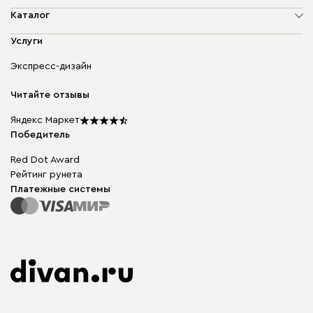
О компании
Каталог
Адреса магазинов
Мягкая мебель
Услуги
Доставка и оплата
Корпусная мебель
Гарантия, обмен и возврат
Экспресс-дизайн
Бескаркасная мебель
диван.клуб
Модульная мебель
Карьера
Читайте отзывы
Столы и стулья
Карта сайта
Подарочные сертификаты
Яндекс Маркет
Мы в прессе
Победитель
Red Dot Award
Рейтинг рунета
Платежные системы