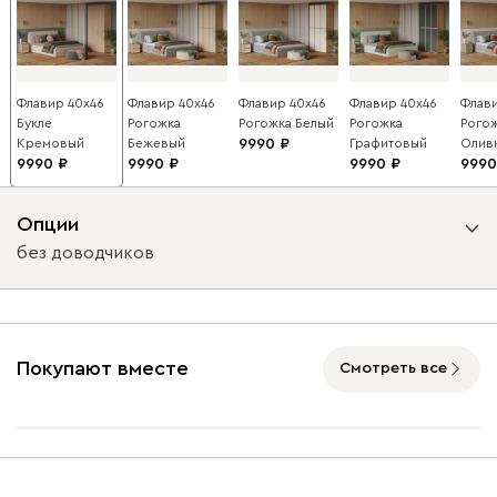
Флавир 40x46
Флавир 40x46
Флавир 40x46
Флавир 40x46
Флави
Букле
Рогожка
Рогожка Белый
Рогожка
Рого
Кремовый
Бежевый
9990
Графитовый
Олив
9990
9990
9990
9990
Опции
без доводчиков
Вид направляющих
с доводчиками
без доводчиков
Покупают вместе
Смотреть все