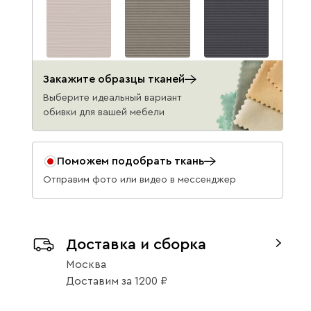
Вертикаль 910
Вертикаль 930
Вертикаль 968
Закажите образцы тканей
8990
8990
8990
Выберите идеальный вариант
обивки для вашей мебели
Поможем подобрать ткань
Отправим фото или видео в мессенджер
Вертикаль 990
8990
Данель
10 111
10 990
Доставка и сборка
Москва
Доставим
за
1200