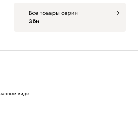
Бежевый
Графит
Жёлтый
Все товары серии
Эби
Изумруд
Олива
Розовый
ранном виде
Светло-
Серый
Синий
бежевый