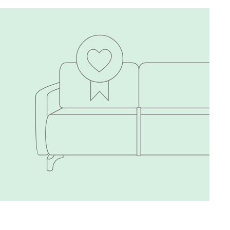
Терракота
Онли
10 111
10 990
020
120
236
240
310
430