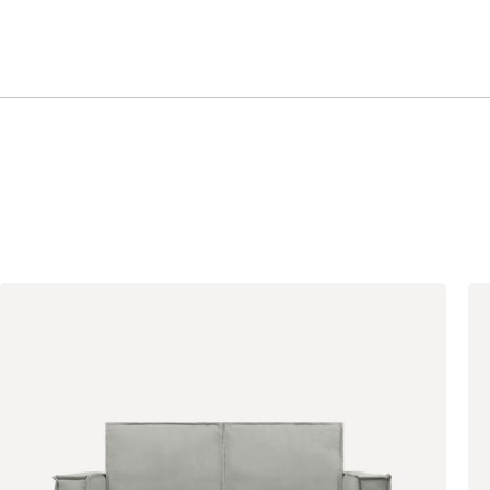
Терракота
Ультра
10 111
10 990
Айвори (Ivory)
Горчичный
Дымчатый
(Mustard)
(Smoke)
Коралловый
Минт (Mint)
Песочный
(Coral)
(Sand)