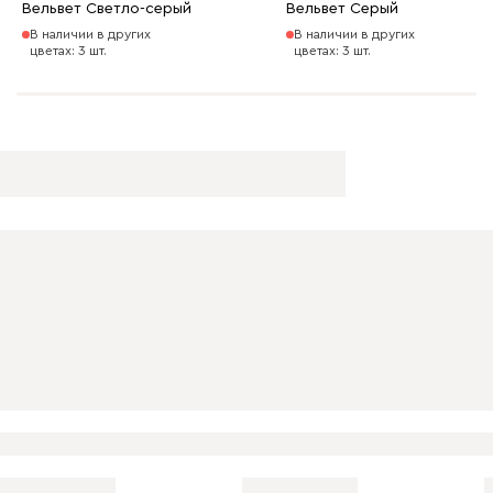
Вельвет Светло-серый
Вельвет Серый
В наличии в других
В наличии в других
цветах: 3 шт.
цветах: 3 шт.
100
130
690
695
792
Винтер
13 791
14 990
8
Виридис
Клэй
Мустард
Оранж
пион
Букле
15 631
16 990
8
Вайт
Латте
Терра