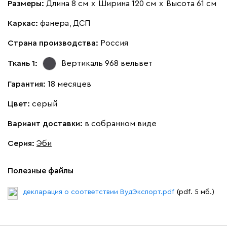
Размеры:
Длина 8 см
х
Ширина 120 см
х
Высота 61 см
Онли
10 111
10 990
Каркас:
фанера, ДСП
8
Страна производства:
Россия
Ткань 1:
Вертикаль 968
вельвет
Гарантия:
18 месяцев
020
120
236
240
310
Цвет:
серый
Геста
12 871
13 990
8
Вариант доставки:
в собранном виде
Серия
:
Эби
Полезные файлы
Бежевый
Изумруд
Марсала
Молочный
Мята
декларация о соответствии ВудЭкспорт.pdf
(pdf. 5 мб.)
Мола
12 871
13 990
8