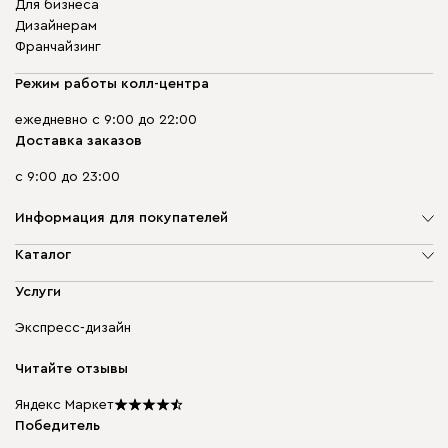
Для бизнеса
Дизайнерам
Франчайзинг
Режим работы колл-центра
ежедневно с 9:00 до 22:00
Доставка заказов
с 9:00 до 23:00
Информация для покупателей
О компании
Каталог
Адреса магазинов
Мягкая мебель
Услуги
Доставка и оплата
Корпусная мебель
Гарантия, обмен и возврат
Экспресс-дизайн
Бескаркасная мебель
диван.клуб
Модульная мебель
Карьера
Читайте отзывы
Столы и стулья
Карта сайта
Подарочные сертификаты
Яндекс Маркет
Мы в прессе
Победитель