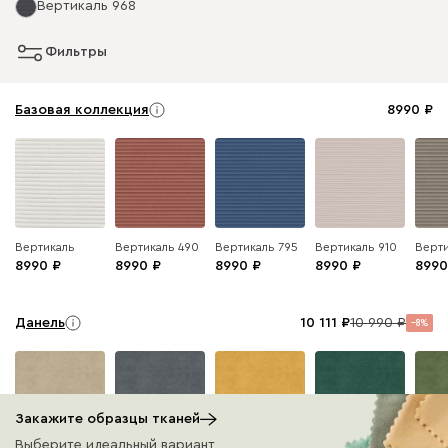
Вертикаль 968
Фильтры
Базовая коллекция
8990
Вертикаль
Вертикаль 490
Вертикаль 795
Вертикаль 910
Верти
8990
8990
8990
8990
8990
Данель
10 111
10 990
8
Закажите образцы тканей
Выберите идеальный вариант