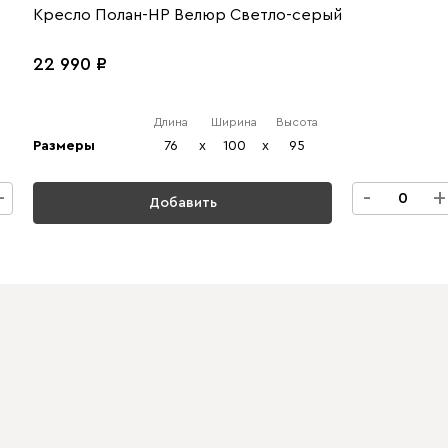
Кресло Полан-НР Велюр Светло-серый
22 990
Длина
Ширина
Высота
Размеры
76
x
100
x
95
+
-
+
Добавить