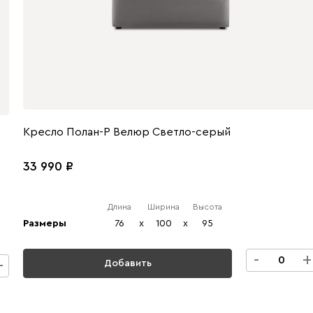
Кресло Полан-Р Велюр Светло-серый
33 990
Длина
Ширина
Высота
Размеры
76
x
100
x
95
-
+
+
Добавить