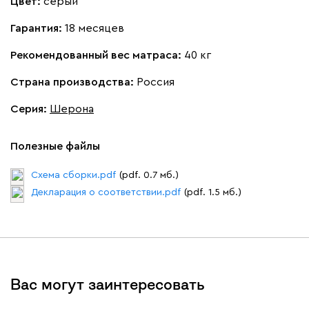
Цвет:
серый
Гарантия:
18 месяцев
Рекомендованный вес матраса:
40 кг
Страна производства:
Россия
100
130
690
695
792
Серия
:
Шерона
Винтер
58 871
63 990
8
Полезные файлы
Схема сборки.pdf
(pdf. 0.7 мб.)
Декларация о соответствии.pdf
(pdf. 1.5 мб.)
Виридис
Клэй
Мустард
Оранж
пион
Букле
63 471
68 990
8
Вас могут заинтересовать