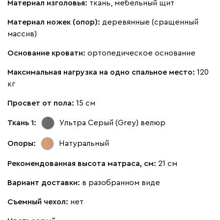
Материал изголовья:
ткань, мебельный щит
Материал ножек (опор):
деревянные (сращенный
Мола
53 351
57 990
8
массив)
Основание кровати:
ортопедическое основание
Максимальная нагрузка на одно спальное место:
120
кг
Жёлтый
Песочный
Розовый
Светло-серый
Серы
Просвет от пола:
15 см
Ланза
53 351
57 990
8
Ткань 1:
Ультра Серый (Grey)
велюр
Опоры:
Натуральный
Рекомендованная высота матраса, см:
21 см
Вариант доставки:
в разобранном виде
Бежевый
Вишневый
Голубой
Графит
Зеле
Съемный чехол:
нет
Кларинс
58 871
63 990
8