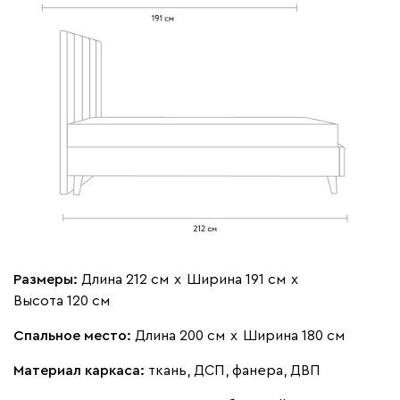
020
120
236
240
310
Вертикаль
53 351
57 990
8
000
490
795
910
930
Геста
53 351
57 990
8
Размеры:
Длина 212 см
х
Ширина 191 см
х
Высота 120 см
Спальное место:
Длина 200 см
х
Ширина 180 см
Материал каркаса:
ткань, ДСП, фанера, ДВП
Бежевый
Изумруд
Марсала
Молочный
Мята