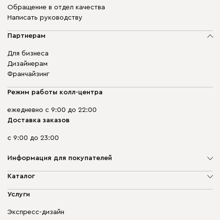
Обращение в отдел качества
Написать руководству
Партнерам
Для бизнеса
Дизайнерам
Франчайзинг
Режим работы колл-центра
ежедневно с 9:00 до 22:00
Доставка заказов
с 9:00 до 23:00
Информация для покупателей
О компании
Каталог
Адреса магазинов
Мягкая мебель
Услуги
Доставка и оплата
Корпусная мебель
Гарантия, обмен и возврат
Экспресс-дизайн
Бескаркасная мебель
диван.клуб