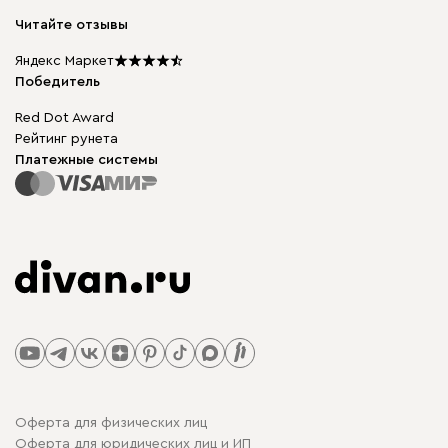
Модульная мебель
Карьера
Читайте отзывы
Столы и стулья
Карта сайта
Подарочные сертификаты
Яндекс Маркет
Мы в прессе
Победитель
Red Dot Award
Рейтинг рунета
Платежные системы
Оферта для физических лиц
Оферта для юридических лиц и ИП