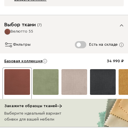
Выбор ткани
(
7
)
Велютто 55
Фильтры
Есть на складе
Базовая коллекция
34 990
Велютто 55
Велютто 69
Савана Айвори
Савана Графит
Сава
34 990
34 990
(Ivory)
(Grafit)
(Yell
Закажите образцы тканей
34 990
34 990
34 9
В наличии: 19 шт.
Выберите идеальный вариант
В наличии: 3 шт.
В наличии: 2 шт.
В нали
обивки для вашей мебели