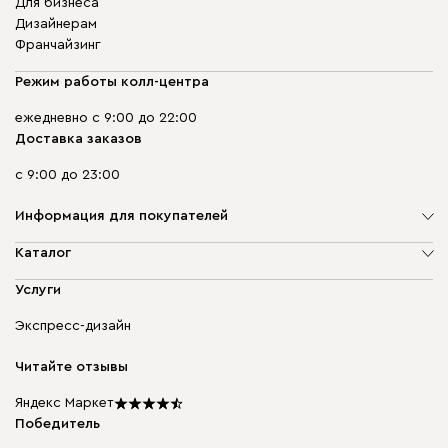
Для бизнеса
Дизайнерам
Франчайзинг
Режим работы колл-центра
ежедневно с 9:00 до 22:00
Доставка заказов
с 9:00 до 23:00
Информация для покупателей
О компании
Каталог
Адреса магазинов
Мягкая мебель
Услуги
Доставка и оплата
Корпусная мебель
Гарантия, обмен и возврат
Экспресс-дизайн
Бескаркасная мебель
диван.клуб
Модульная мебель
Карьера
Читайте отзывы
Столы и стулья
Карта сайта
Подарочные сертификаты
Яндекс Маркет
Мы в прессе
Победитель