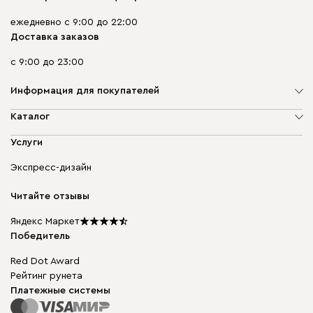
ежедневно с 9:00 до 22:00
Доставка заказов
с 9:00 до 23:00
Информация для покупателей
О компании
Каталог
Адреса магазинов
Мягкая мебель
Услуги
Доставка и оплата
Корпусная мебель
Гарантия, обмен и возврат
Экспресс-дизайн
Бескаркасная мебель
диван.клуб
Модульная мебель
Карьера
Читайте отзывы
Столы и стулья
Карта сайта
Подарочные сертификаты
Яндекс Маркет
Мы в прессе
Победитель
Red Dot Award
Рейтинг рунета
Платежные системы