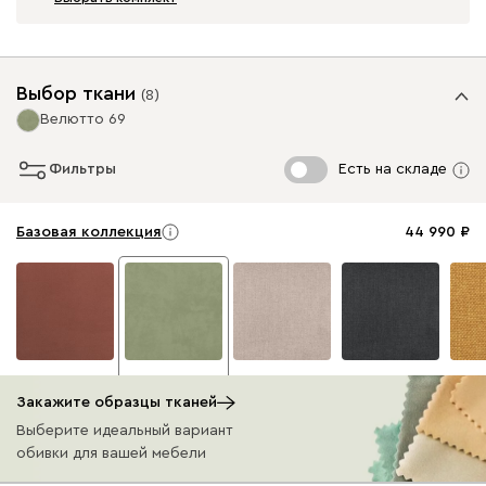
Выбор ткани
(
8
)
Велютто 69
Фильтры
Есть на складе
Базовая коллекция
44 990
Велютто 55
Велютто 69
Савана Айвори
Савана Графит
Сава
44 990
44 990
(Ivory)
(Grafit)
(Yell
Закажите образцы тканей
44 990
44 990
44 9
В наличии: 9 шт.
Выберите идеальный вариант
В наличии: 1 шт.
В наличии: 5 шт.
обивки для вашей мебели