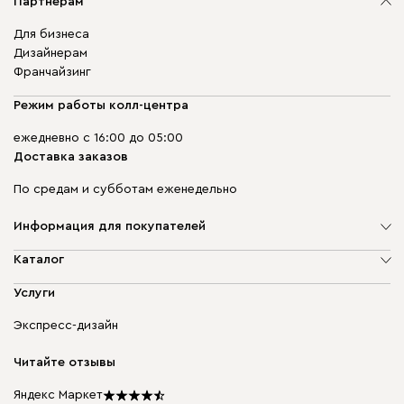
Партнерам
Для бизнеса
Дизайнерам
Франчайзинг
Режим работы колл-центра
ежедневно с 16:00 до 05:00
Доставка заказов
По средам и субботам еженедельно
Информация для покупателей
О компании
Каталог
Адреса магазинов
Мягкая мебель
Услуги
Доставка и оплата
Корпусная мебель
Гарантия, обмен и возврат
Экспресс-дизайн
Бескаркасная мебель
диван.клуб
Модульная мебель
Карьера
Читайте отзывы
Столы и стулья
Карта сайта
Мы в прессе
Яндекс Маркет