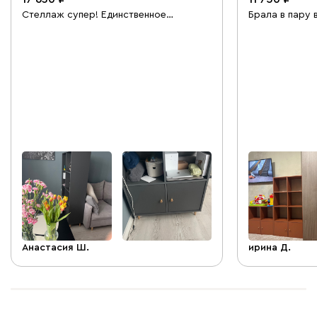
Стеллаж супер! Единственное
Брала в пару
докупила ножки! Идеально вписался в
Кейн-5. Мне о
интерьер моей серой квартиры)
качеству, соб
удобные нижние ящики с дверками,
детали подпис
можно убрать весь визуальный шум!
Анастасия Ш.
ирина Д.