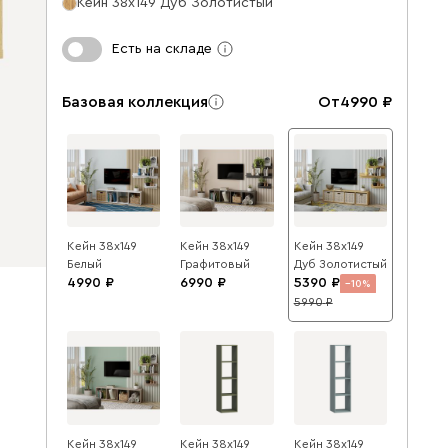
Кейн 38x149 Дуб Золотистый
Есть на складе
Базовая коллекция
От
4990
Кейн 38x149
Кейн 38x149
Кейн 38x149
Белый
Графитовый
Дуб Золотистый
4990
6990
5390
10
5990
Кейн 38x149
Кейн 38x149
Кейн 38x149