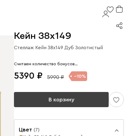
Кейн 38x149
Стеллаж Кейн 38x149 Дуб Золотистый
Арт. 186224
Считаем количество бонусов…
5390
10
5990
В корзину
Цвет
(
7
)