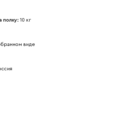
а полку:
10 кг
обранном виде
оссия