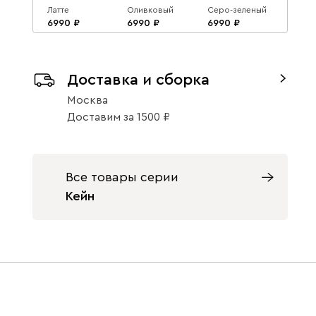
Латте
Оливковый
Серо-зеленый
6990
6990
6990
Доставка и сборка
Москва
Доставим
за
1500
Кейн 38x149
Терракотовый
6990
Все товары серии
Кейн