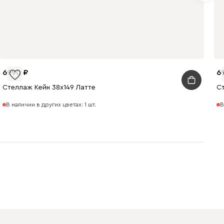
6990
6
Стеллаж Кейн 38x149 Латте
С
В наличии в других цветах: 1 шт.
В