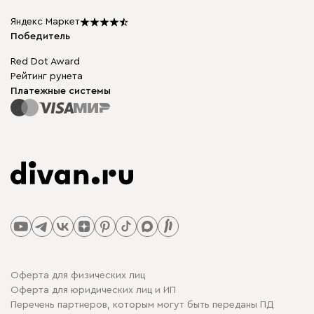
Столы и стулья
Карта сайта
Подарочные сертификаты
Яндекс Маркет
Мы в прессе
Победитель
Red Dot Award
Рейтинг рунета
Платежные системы
Оферта для физических лиц
Оферта для юридических лиц и ИП
Перечень партнеров, которым могут быть переданы ПД