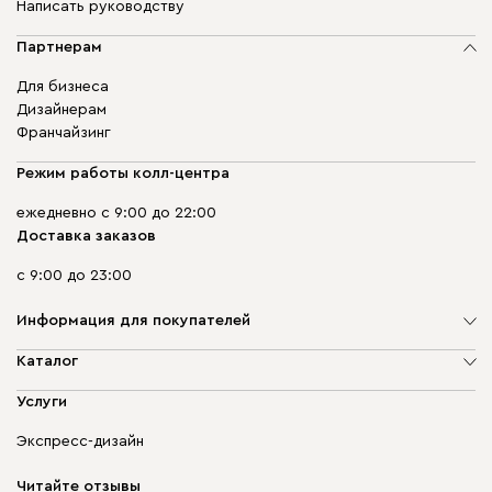
Написать руководству
Партнерам
Для бизнеса
Дизайнерам
Франчайзинг
Режим работы колл-центра
ежедневно с 9:00 до 22:00
Доставка заказов
с 9:00 до 23:00
Информация для покупателей
О компании
Каталог
Адреса магазинов
Мягкая мебель
Услуги
Доставка и оплата
Корпусная мебель
Гарантия, обмен и возврат
Экспресс-дизайн
Бескаркасная мебель
диван.клуб
Модульная мебель
Карьера
Читайте отзывы