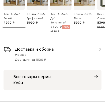
Кейн 4-75x75
Кейн 4-75x75
Кейн 4-75x75
Кейн 4-75x75
Кейн 
Белый
Графитовый
Дуб
Латте
Олив
4990
5990
Золотистый
5990
5390
4490
5990
10
4990
Доставка и сборка
Москва
Доставим
за
1500
Все товары серии
Кейн