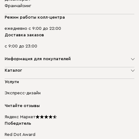
Франчайзинг
Режим работы колл-центра
ежедневно с 9:00 до 22:00
Доставка заказов
с 9:00 до 23:00
Информация для покупателей
О компании
Каталог
Адреса магазинов
Мягкая мебель
Услуги
Доставка и оплата
Корпусная мебель
Гарантия, обмен и возврат
Экспресс-дизайн
Бескаркасная мебель
диван.клуб
Модульная мебель
Карьера
Читайте отзывы
Столы и стулья
Карта сайта
Подарочные сертификаты
Яндекс Маркет
Мы в прессе
Победитель
Red Dot Award