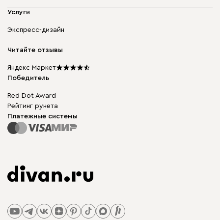
Адреса магазинов
Мягкая мебель
Услуги
Доставка и оплата
Корпусная мебель
Гарантия, обмен и возврат
Экспресс-дизайн
Бескаркасная мебель
диван.клуб
Модульная мебель
Карьера
Читайте отзывы
Столы и стулья
Карта сайта
Подарочные сертификаты
Яндекс Маркет
Мы в прессе
Победитель
Red Dot Award
Рейтинг рунета
Платежные системы