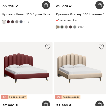
53 990
62 990
Кровать Кьево 140 Букле Молочный
Кровать Фостер 160 Шенилл П
В наличии: 1 шт.
+112
+107
-8%
по промокоду
-8%
по промокоду
57 990
57 990