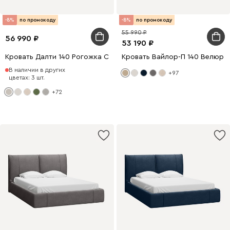
-8%
по промокоду
-8%
по промокоду
55 990
56 990
53 190
Кровать Далти 140 Рогожка Светло-бежевый
Кровать Вайлор-П 140 Велюр 
В наличии в других
+97
цветах: 3 шт.
+72