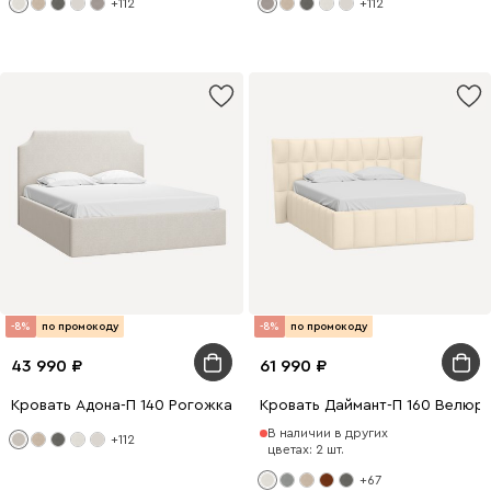
+112
+112
-8%
по промокоду
-8%
по промокоду
43 990
61 990
Кровать Адона-П 140 Рогожка Светло-бежевый
Кровать Даймант-П 160 Велюр
В наличии в других
+112
цветах: 2 шт.
+67