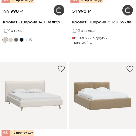
-8%
по промокоду
-8%
по промокоду
44 990
51 990
Кровать Шерона 140 Велюр Светло-бежевый
Кровать Шерона-Н 160 Букле 
1
отзыв
2
отзыва
В наличии в других
+113
цветах: 1 шт.
-8%
по промокоду