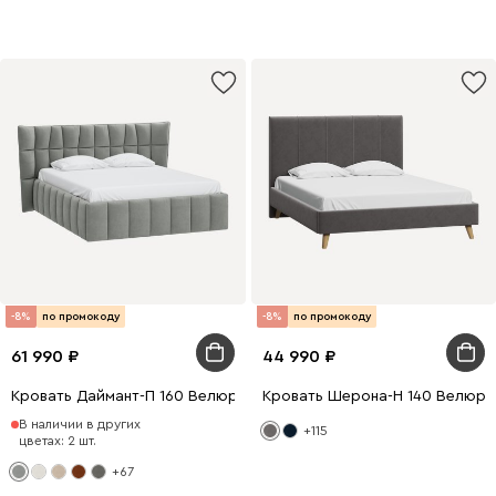
-8%
по промокоду
-8%
по промокоду
61 990
44 990
Кровать Даймант-П 160 Велюр Светло-серый
Кровать Шерона-Н 140 Велюр 
В наличии в других
+115
цветах: 2 шт.
+67