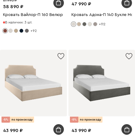
61 990
47 990
58 890
Кровать Вайлор-П 160 Велюр Терракотовый
Кровать Адона-П 140 Букле Мо
В наличии: 3 шт.
+112
+92
-8%
по промокоду
-8%
по промокоду
43 990
43 990