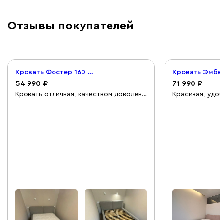
Отзывы покупателей
Кровать Фостер 160 Велюр Светло-серый
54 990
71 990
Кровать отличная, качеством доволен.
Красивая, уд
Единственное только хочу подметить,
качественное 
что чехлы съемные только по бокам.
По бокам дос
со спинки ничего не снимется...а жаль )
бортики и цар
а так 5 из 5. Цвет серый в живую лучше
расстановке м
чем на фото.
ткань. достав
следующий де