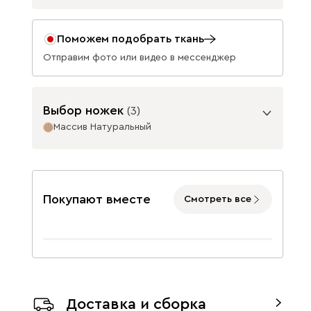
Фильтры
Поможем подобрать ткань
Базовая коллекция
33 990
Отправим фото или видео в мессенджер
Выбор ножек
(
3
)
Массив Натуральный
Данель
Данель Изумруд
Данель Олива
Опоры
Бежевый
33 990
33 990
33 990
Покупают вместе
Смотреть все
Закажите образцы тканей
Данель Серый
Данель Синий
Массив Графит
Массив
33 990
33 990
Выберите идеальный вариант
Доставка и сборка
Натуральный
1300
обивки для вашей мебели