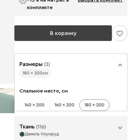
−15% на матрас в
Выбрать комплект
комплекте
В корзину
Размеры
(
3
)
180 x 200
см
Спальное место, см
140 x 200
160 x 200
180 x 200
Ткань
(
116
)
Данель Изумруд