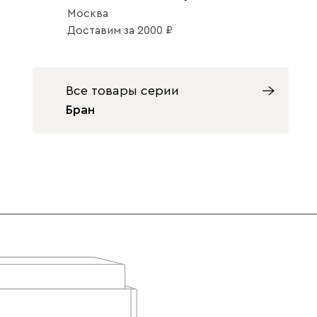
Москва
Данель
36 791
39 990
Доставим
за
2000
Все товары серии
Бран
Массив Орех
Графит
Жёлтый
Розовый
1300
Светло-
Терракота
бежевый
Ультра
36 791
39 990