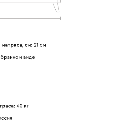
Айвори (Ivory)
Горчичный
Дымчатый
(Mustard)
(Smoke)
 матраса, см:
21 см
обранном виде
Коралловый
Минт (Mint)
Песочный
(Coral)
(Sand)
траса:
40 кг
оссия
Розовый (Rose)
Серый (Grey)
Сливовый
(Plum)