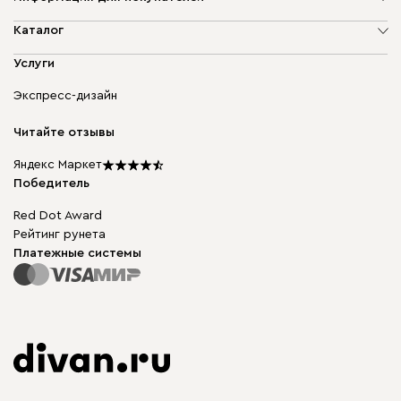
О компании
Каталог
Адреса магазинов
Мягкая мебель
Услуги
Доставка и оплата
Корпусная мебель
Гарантия, обмен и возврат
Экспресс-дизайн
Бескаркасная мебель
диван.клуб
Модульная мебель
Карьера
Читайте отзывы
Столы и стулья
Карта сайта
Подарочные сертификаты
Яндекс Маркет
Мы в прессе
Победитель
Red Dot Award
Рейтинг рунета
Платежные системы