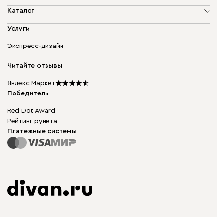
О компании
Каталог
Адреса магазинов
Мягкая мебель
Услуги
Доставка и оплата
Корпусная мебель
Гарантия, обмен и возврат
Экспресс-дизайн
Бескаркасная мебель
диван.клуб
Модульная мебель
Карьера
Читайте отзывы
Столы и стулья
Карта сайта
Подарочные сертификаты
Яндекс Маркет
Мы в прессе
Победитель
Red Dot Award
Рейтинг рунета
Платежные системы