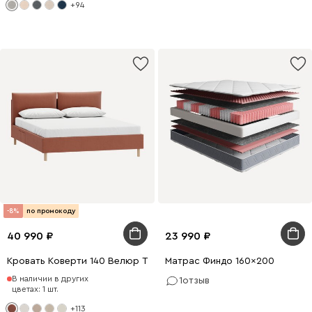
+94
-8%
по промокоду
40 990
23 990
Кровать Коверти 140 Велюр Терракотовый
Матрас Финдо 160x200
В наличии в других
1
отзыв
цветах: 1 шт.
+113