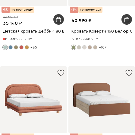
-8%
по промокоду
-8%
по промокоду
36 990
40 990
35 140
Детская кровать Дебби-1 80 Вельвет Мятный
Кровать Коверти 160 Велюр О
В наличии: 2 шт.
В наличии: 5 шт.
+85
+107