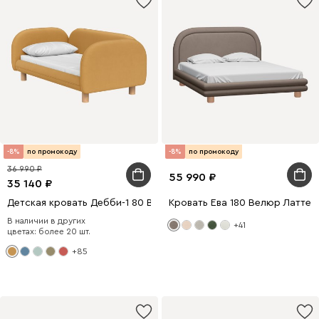
-8%
по промокоду
-8%
по промокоду
36 990
55 990
35 140
Детская кровать Дебби-1 80 Вельвет Желтый
Кровать Ева 180 Велюр Латте
В наличии в других
+41
цветах: более 20 шт.
+85