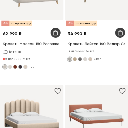
-8%
по промокоду
-8%
по промокоду
62 990
34 990
Кровать Молсон 180 Рогожка Светло-бежевый
Кровать Лайтси 160 Велюр Се
В наличии: 16 шт.
1
отзыв
В наличии: 2 шт.
+107
+72