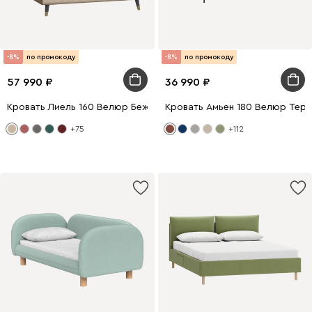
-8%
по промокоду
-8%
по промокоду
57 990
36 990
Кровать Лиель 160 Велюр Бежевый
Кровать Амьен 180 Велюр Тер
+75
+112