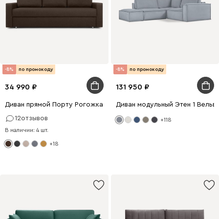
-8%
по промокоду
-8%
по промокоду
34 990
131 950
Диван прямой Порту Рогожка Коричневый
Диван модульный Этен 1 Вельв
12
отзывов
+118
В наличии: 4 шт.
+18