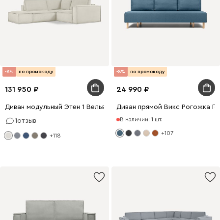
-8%
по промокоду
-8%
по промокоду
131 950
24 990
Диван модульный Этен 1 Вельвет Молочный
Диван прямой Викс Рогожка Г
В наличии: 1 шт.
1
отзыв
+107
+118