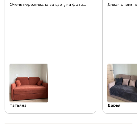
Очень переживала за цвет, на фото
Диван очень п
оттенок по разному выглядит, но
приятный на о
вживую превзошел все ожидания. Сам
детскую Легк
диван немного жестковат, но на случай
коробки. Сыну
поспать заказала к нему топпер.
его разобрать
Раскладывается легко, компактный,
Сиденье доста
был образец велюра. Доставка была
хорошо, но с 
день в день. Довольна товаром!
советую) цвет
ожидала, бли
обои и шкаф С
Я довольна
Татьяна
Дарья