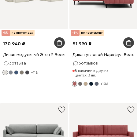
-8%
по промокоду
-8%
по промокоду
170 940
81 990
Диван модульный Этен 2 Вельвет Молочный
Диван угловой Маркфул Велюр
3
отзыва
5
отзывов
В наличии в других
+118
цветах: 3 шт.
+106