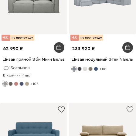
-8%
по промокоду
-8%
по промокоду
62 990
233 920
Диван прямой Эби Мини Вельвет Светло-серый
Диван модульный Этен 4 Вельв
13
отзывов
+118
В наличии: 4 шт.
+107