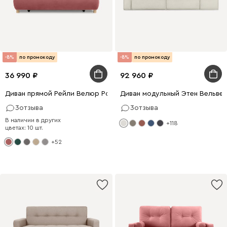
-8%
по промокоду
-8%
по промокоду
36 990
92 960
Диван прямой Рейли Велюр Розовый
Диван модульный Этен Вельве
3
отзыва
3
отзыва
В наличии в других
+118
цветах: 10 шт.
+52