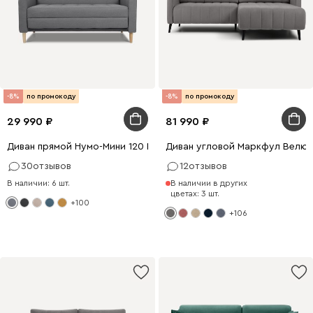
-8%
по промокоду
-8%
по промокоду
29 990
81 990
Диван прямой Нумо-Мини 120 Рогожка Серый
Диван угловой Маркфул Велю
30
отзывов
12
отзывов
В наличии: 6 шт.
В наличии в других
цветах: 3 шт.
+100
+106