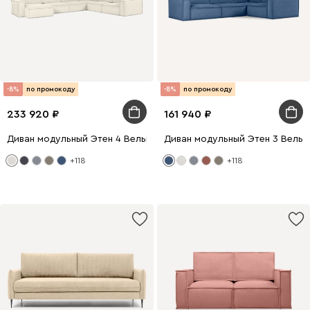
-8%
по промокоду
-8%
по промокоду
233 920
161 940
Диван модульный Этен 4 Вельвет Молочный
Диван модульный Этен 3 Вельв
+118
+118