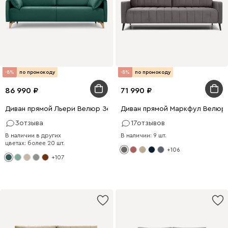
-8%
по промокоду
-8%
по промокоду
86 990
71 990
Диван прямой Льери Велюр Зеленый
Диван прямой Маркфул Велюр
3
отзыва
17
отзывов
В наличии в других
В наличии: 9 шт.
цветах: более 20 шт.
+106
+107