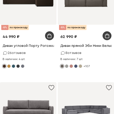
-8%
по промокоду
-8%
по промокоду
44 990
62 990
Диван угловой Порту Рогожка Коричневый
Диван прямой Эби Мини Вельв
26
отзывов
8
отзывов
В наличии: 4 шт.
В наличии: 7 шт.
+107