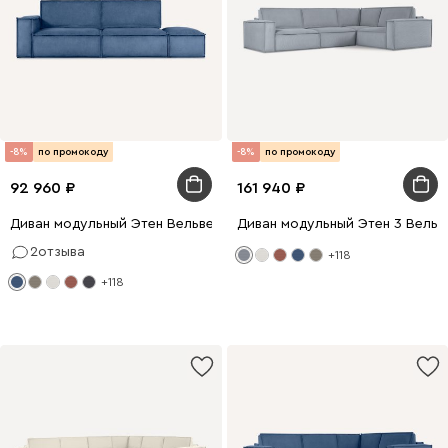
-8%
по промокоду
-8%
по промокоду
92 960
161 940
Диван модульный Этен Вельвет Синий
Диван модульный Этен 3 Вельв
2
отзыва
+118
+118