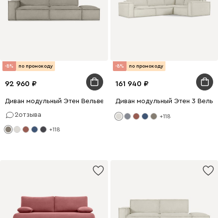
-8%
по промокоду
-8%
по промокоду
92 960
161 940
Диван модульный Этен Вельвет Бежевый
Диван модульный Этен 3 Вельв
2
отзыва
+118
+118