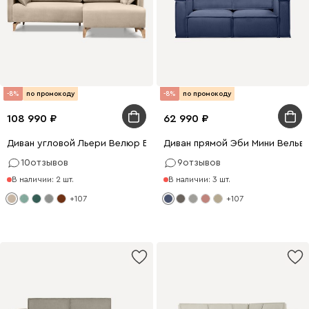
-8%
по промокоду
-8%
по промокоду
108 990
62 990
Диван угловой Льери Велюр Бежевый
Диван прямой Эби Мини Вельве
10
отзывов
9
отзывов
В наличии: 2 шт.
В наличии: 3 шт.
+107
+107