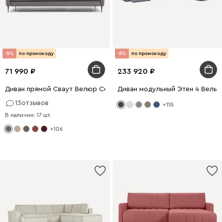
-8%
по промокоду
-8%
по промокоду
71 990
233 920
Диван прямой Сваут Велюр Серый
Диван модульный Этен 4 Вельв
13
отзывов
+118
В наличии: 17 шт.
+106