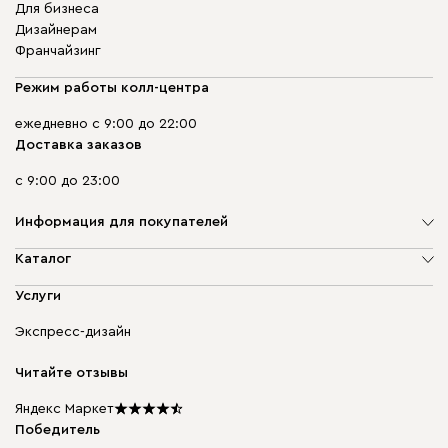
Для бизнеса
Дизайнерам
Франчайзинг
Режим работы колл-центра
ежедневно с 9:00 до 22:00
Доставка заказов
с 9:00 до 23:00
Информация для покупателей
О компании
Каталог
Адреса магазинов
Мягкая мебель
Услуги
Доставка и оплата
Корпусная мебель
Гарантия, обмен и возврат
Экспресс-дизайн
Бескаркасная мебель
диван.клуб
Модульная мебель
Карьера
Читайте отзывы
Столы и стулья
Карта сайта
Подарочные сертификаты
Яндекс Маркет
Мы в прессе
Победитель